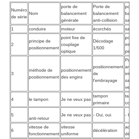
porte de
Porte de
porte 
Numéro
Nom
balancement
balancement
balanc
de série
générale
anti-collision
sans ba
1
conduire
moteur
écorchés
sans p
point fixe de
positi
principe de
Décodage
2
couplage
intelli
positionnement
1/500
optique
pincea
Pouss
positionnement
arrière
méthode de
positionnement
3
de
intelli
positionnement
des engins
l'embrayage
sans
verroui
tampon
tampo
4
le tampon
Je ne veux pas
primaire
contin
5
Je ne veux pas
- Oui, oui.
- Oui, o
anti-retour
vitesse de
vitesse
accélér
6
décélération
fonctionnement
uniforme
décélé