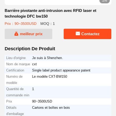
3/6
Barrière pivotante anti-intrusion avec RFID laser et
technologie DFC bw150
Prix：90~3500USD
MOQ：1
meilleur prix
Contactez
Description De Produit
Lieu d'origine
Je suis à Shenzhen.
Nom de marque
cxt
Certification
Single label product appearance patent
Numéro de
Le modèle CXT-BW150
modèle
Quantité de
1
commande min
Prix
90~3500USD
Détails
Cartons et boîtes en bois
d'emballage