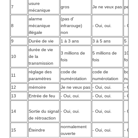
usure
7
gros
Je ne veux pas
petit
mécanique
alarme
(pas d'
8
mécanique
infrarouge)
- Oui, oui.
- Oui, o
illégale
non
9
Durée de vie
1 à 3 ans
3 à 5 ans
5 à 10
durée de vie
3 millions de
5 millions de
10 mill
10
de la
fois
fois
fois
transmission
réglage des
code de
code de
bouton
11
paramètres
numérotation
numérotation
numér
12
mémoire
Je ne veux pas
- Oui, oui.
- Oui, o
13
Entrée de feu
- Oui, oui.
- Oui, oui.
- Oui, o
14
Sortie du signal
- Oui, oui.
- Oui, oui.
- Oui, o
de rétroaction
normalement
15
Éteindre
- Oui, oui.
- Oui, o
ouverte