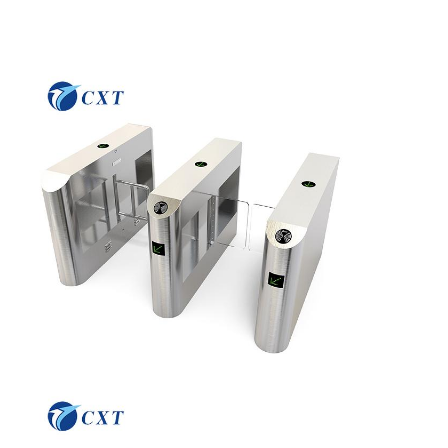
Contrôle De
Nous
Nouvelles
Les Affaires
La Qualité
Contacter
Demandez
Un Devis
Porte de tourniquet de trépied
Porte de barrière d'oscillation
Plein tourniquet de taille
Créneau de vitesse