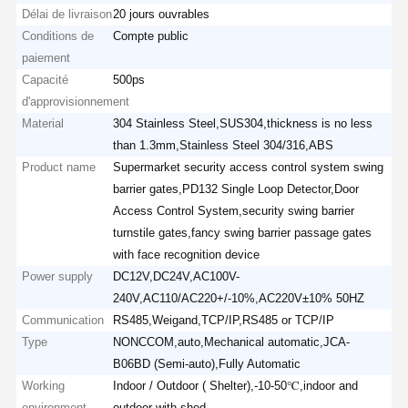
Délai de livraison
20 jours ouvrables
Conditions de
Compte public
paiement
Capacité
500ps
d'approvisionnement
Material
304 Stainless Steel,SUS304,thickness is no less
than 1.3mm,Stainless Steel 304/316,ABS
Product name
Supermarket security access control system swing
barrier gates,PD132 Single Loop Detector,Door
Access Control System,security swing barrier
turnstile gates,fancy swing barrier passage gates
with face recognition device
Power supply
DC12V,DC24V,AC100V-
240V,AC110/AC220+/-10%,AC220V±10% 50HZ
Communication
RS485,Weigand,TCP/IP,RS485 or TCP/IP
Type
NONCCOM,auto,Mechanical automatic,JCA-
B06BD (Semi-auto),Fully Automatic
Working
Indoor / Outdoor ( Shelter),-10-50℃,indoor and
environment
outdoor with shed