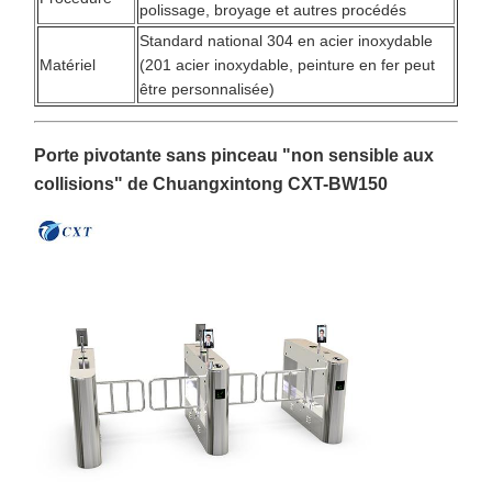
polissage, broyage et autres procédés
Standard national 304 en acier inoxydable
Matériel
(201 acier inoxydable, peinture en fer peut
être personnalisée)
Porte pivotante sans pinceau "non sensible aux
collisions" de Chuangxintong CXT-BW150
À La Maison
Produits
À Propos De
Visite De
Nous
L'usine