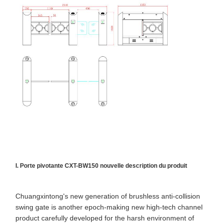
Porte de barrière d'aileron
Tournevis coulissant en verre
Tourniquet de bras de baisse
Parties de portes à tournevis
Machine de reconnaissance faciale
Contrôle d'accès à la porte piétonne
Machine de numérisation de code QR
Machine de stationnement
I. Porte pivotante CXT-BW150 nouvelle description du produit
porte de barrière
Chuangxintong's new generation of brushless anti-collision
Équipement de billetterie
swing gate is another epoch-making new high-tech channel
product carefully developed for the harsh environment of