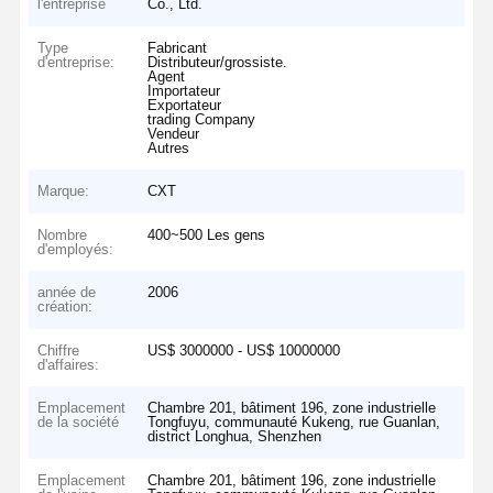
l'entreprise
Co., Ltd.
Type
Fabricant
d'entreprise:
Distributeur/grossiste.
Agent
Importateur
Exportateur
trading Company
Vendeur
Autres
Marque:
CXT
Nombre
400~500 Les gens
d'employés:
année de
2006
création:
Chiffre
US$ 3000000 - US$ 10000000
d'affaires:
Emplacement
Chambre 201, bâtiment 196, zone industrielle
de la société
Tongfuyu, communauté Kukeng, rue Guanlan,
district Longhua, Shenzhen
Emplacement
Chambre 201, bâtiment 196, zone industrielle