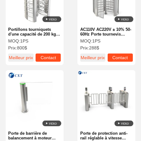
Portillons tourniquets
AC110V AC220V ± 10% 50-
d'une capacité de 200 kg
60Hz Porte tournevis
offrant un contrôle d'accès
Interface conviviale
MOQ:
1PS
MOQ:
1PS
fluide, fréquence 50-60 Hz,
permettant un accès
Prix:
800$
Prix:
288$
conçus pour la gestion
rapide et facile pour le
sécurisée des entrées
personnel autorisé
Meilleur prix
Contact
Meilleur prix
Contact
À La Maison
Produits
À Propos De
Visite De
Nous
L'usine
Porte de barrière de
Porte de protection anti-
balancement à moteur
rail réglable à vitesse