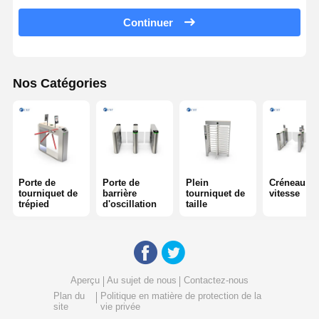
Continuer
Tournevis coulissant en verre
Tourniquet de bras de baisse
Nos Catégories
Parties de portes à tournevis
Machine de reconnaissance faciale
Contrôle d'accès à la porte piétonne
Machine de numérisation de code QR
Porte de
Porte de
Plein
Créneau de
tourniquet de
barrière
tourniquet de
vitesse
trépied
d'oscillation
taille
Machine de stationnement
porte de barrière
Équipement de billetterie
Aperçu
Au sujet de nous
Contactez-nous
Plan du
Politique en matière de protection de la
Composants de tournevis
site
vie privée