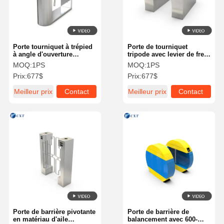
Porte tourniquet à trépied
Porte de tourniquet
à angle d'ouverture
tripode avec levier de frein
programmable de
de 500 mm, vanne
MOQ:
1PS
MOQ:
1PS
30°/60°/90° avec
électromagnétique de
Prix:
677$
Prix:
677$
technologie allemande
technologie allemande et
soupape
entrée de contrôle à
Meilleur prix
Contact
Meilleur prix
Contact
électromagnétique et
contact sec
longueur de levier de frein
de 500 mm
À La Maison
Produits
À Propos De
Visite De
Nous
L'usine
Porte de barrière pivotante
Porte de barrière de
en matériau d'aile
balancement avec 600-