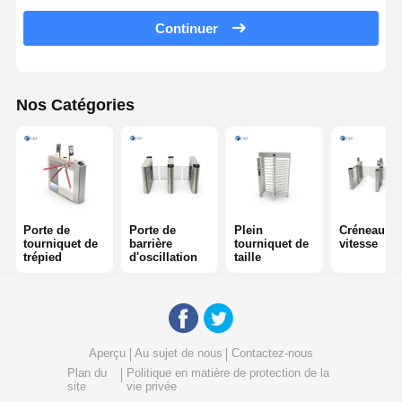
Continuer
Tournevis coulissant en verre
Tourniquet de bras de baisse
Nos Catégories
Parties de portes à tournevis
Machine de reconnaissance faciale
Contrôle d'accès à la porte piétonne
Machine de numérisation de code QR
Porte de
Porte de
Plein
Créneau de
tourniquet de
barrière
tourniquet de
vitesse
trépied
d'oscillation
taille
Machine de stationnement
porte de barrière
Équipement de billetterie
Aperçu
Au sujet de nous
Contactez-nous
Plan du
Politique en matière de protection de la
Composants de tournevis
site
vie privée