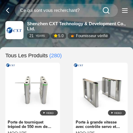
Shenzhen CXT Technology & Development Co.,
Ltd.
21
5.0
Fournisseur vérifié
YEARS
Tous Les Produits
(280)
Porte de tourniquet
Porte à grande vitesse
trépied de 550 mm de
avec contrôle servo et
largeur de passage avec
détecteur de mouvement