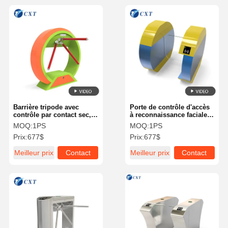
Barrière tripode avec
Porte de contrôle d'accès
contrôle par contact sec,
à reconnaissance faciale
technologie Hoverport et
avec bras pivotant à 180
MOQ:
1PS
MOQ:
1PS
angle d'ouverture
degrés et protection IP54
Prix:
677$
Prix:
677$
programmable pour le
pour la gestion sécurisée
contrôle d'accès
des entrées
Meilleur prix
Contact
Meilleur prix
Contact