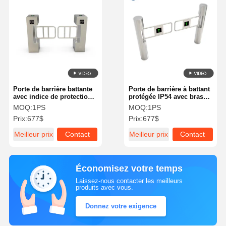
Porte de barrière battante
Porte de barrière à battant
avec indice de protection
protégée IP54 avec bras
IP54, épaisseur de boîtier
pivotant à 180 degrés et
MOQ:
1PS
MOQ:
1PS
de 2 mm et motif
épaisseur de boîtier de 2
Prix:
677$
Prix:
677$
d'ouverture automatique
mm pour un contrôle
pour un contrôle d'accès
d'accès sécurisé
Meilleur prix
Contact
Meilleur prix
Contact
sécurisé
Économisez votre temps
Laissez-nous contacter les meilleurs
produits avec vous.
Donnez votre exigence