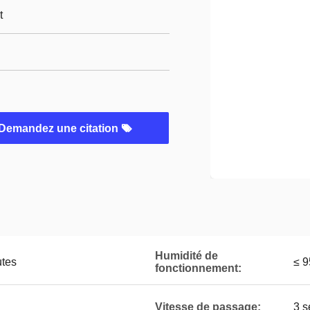
t
Demandez une citation
Humidité de
utes
≤ 9
fonctionnement:
Vitesse de passage:
3 