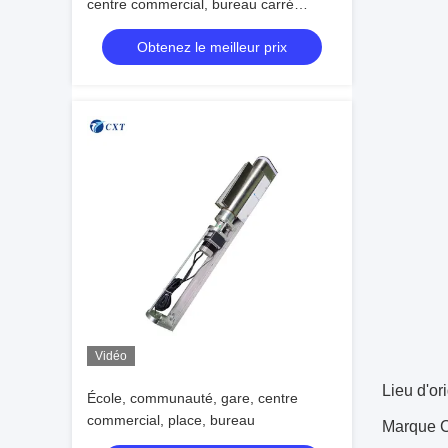
centre commercial, bureau carré
Plaque d'aluminium automatique à
Obtenez le meilleur prix
trépied tourniquet
Vidéo
Lieu d'o
École, communauté, gare, centre
commercial, place, bureau
Marque 