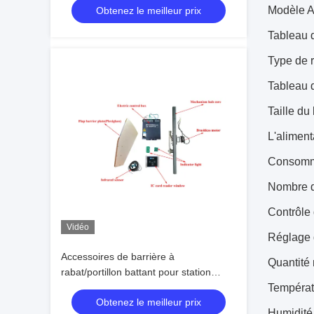
Modèle A
Obtenez le meilleur prix
Tableau 
Type de 
Tableau 
Taille du
L'alimen
Consommat
Nombre d
Contrôle 
Vidéo
Réglage d
Accessoires de barrière à
Quantité 
rabat/portillon battant pour station
communautaire scolaire en vente
Températ
Obtenez le meilleur prix
chaude, centre commercial, place
Humidité