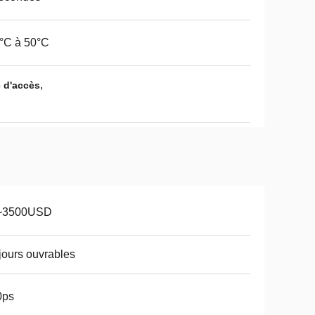
°C à 50°C
,
e d'accès
~3500USD
jours ouvrables
0ps