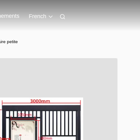
nements
French
ire petite