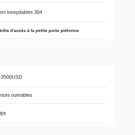
ers inoxydables 304
rôle d'accès à la petite porte piétonne
~3500USD
jours ouvrables
0ps