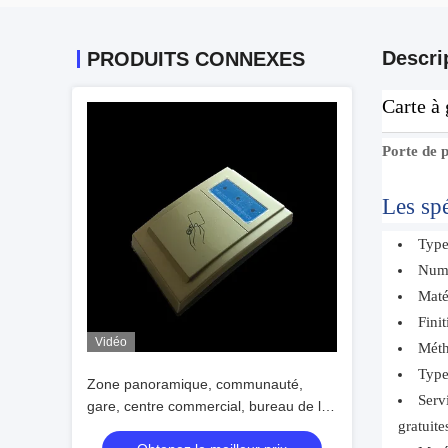
Descri
PRODUITS CONNEXES
Carte à
Porte de p
Les spé
Type
Num
Maté
Fini
Vidéo
Méth
Type
Zone panoramique, communauté,
Serv
gare, centre commercial, bureau de la
gratuite
place Émetteur de carte de