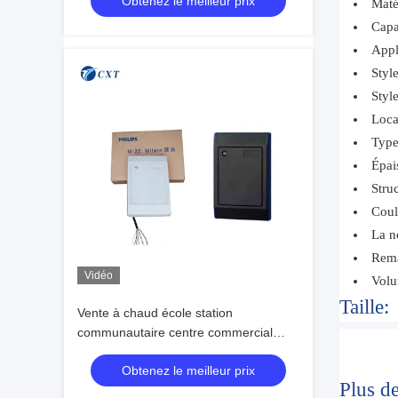
Obtenez le meilleur prix
reconnaissance RFID/IC/ID
Maté
Capa
Appli
Styl
Style
Loca
Type
Épai
Stru
Coul
La n
Rema
Vidéo
Volu
Taille:
Vente à chaud école station
communautaire centre commercial
plein carré automatique RFID / IC /
Obtenez le meilleur prix
lecteur de reconnaissance d'identité
Plus d