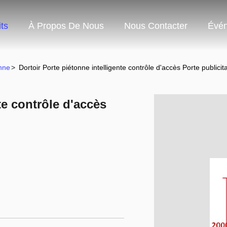
ts
À Propos De Nous
Nous Contacter
Évé
onne
>
Dortoir Porte piétonne intelligente contrôle d'accès Porte publicita
te contrôle d'accès