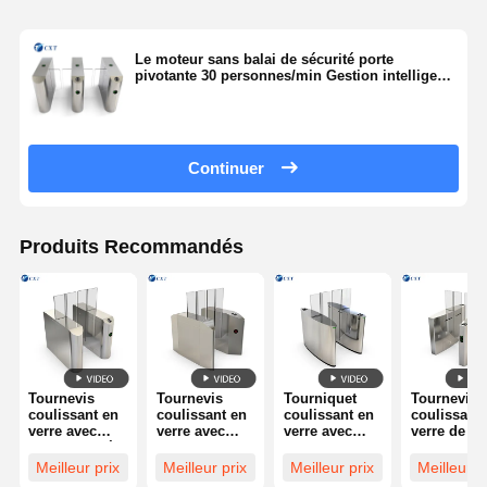
Le moteur sans balai de sécurité porte
pivotante 30 personnes/min Gestion intelligente
510YX-
Continuer
Produits Recommandés
Tournevis
Tournevis
Tourniquet
Tournevis
coulissant en
coulissant en
coulissant en
coulissant 
verre avec
verre avec
verre avec
verre de 14
verre trempé
tension AC220
serrure
mm avec
et acier
et
électromagnétique
fonctionnal
Meilleur prix
Meilleur prix
Meilleur prix
Meilleur p
inoxydable
construction
et interface de
de sécurité