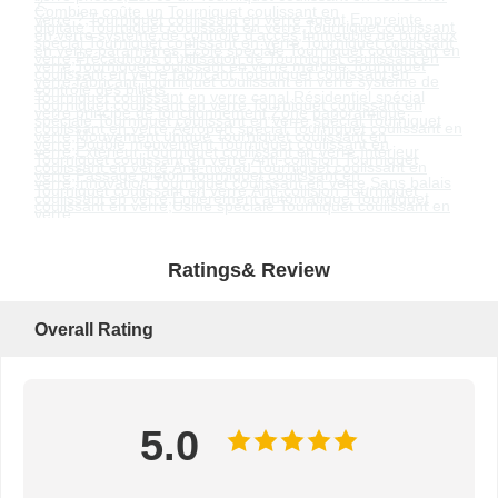
?
,
Combien coûte un
Tourniquet coulissant en
verre
?
,
Tourniquet coulissant en verre
agent
,
Empreinte
digitale
Tourniquet coulissant en verre
,
Tourniquet coulissant
en verre
système de contrôle d'accès
,
Immeuble de bureaux
spécial
Tourniquet coulissant en verre
,
Tourniquet coulissant
en verre
paramètres
,
École spéciale
Tourniquet coulissant en
verre
,
Précautions d'utilisation de
Tourniquet coulissant en
verre
,
Tourniquet coulissant en verre
marque
,
Tourniquet
coulissant en verre
fabricant
,
Tourniquet coulissant en
verre
fabricant
,
Tourniquet coulissant en verre
système de
contrôle des billets
,
Tourniquet coulissant en verre
canal
,
Résidentiel spécial
Tourniquet coulissant en verre
,
Tourniquet coulissant en
verre
principe de fonctionnement
,
Zone panoramique
spéciale
Tourniquet coulissant en verre
,
spécial
Tourniquet
coulissant en verre
,
Aéroport spécial
Tourniquet coulissant en
verre
,
Mouvement unique
Tourniquet coulissant en
verre
,
Double mouvement
Tourniquet coulissant en
verre
,
Extérieur
Tourniquet coulissant en verre
,
Intérieur
Tourniquet coulissant en verre
,
Anti-collision
Tourniquet
coulissant en verre
,
Anti-niveau
Tourniquet coulissant en
verre
,
Passage piéton
Tourniquet coulissant en
verre
,
Innovation
Tourniquet coulissant en verre
,
Sans balais
Tourniquet coulissant en verre
,
Anti-collision
Tourniquet
coulissant en verre
,
Entièrement automatique
Tourniquet
coulissant en verre
,
Usine spéciale
Tourniquet coulissant en
verre
Ratings& Review
Overall Rating
5.0