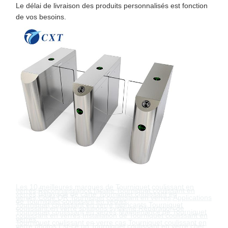
Le délai de livraison des produits personnalisés est fonction
de vos besoins.
Les 10 meilleures marques de
Tourniquet coulissant en
verre
s
,
Reconnaissance faciale
Tourniquet coulissant en
verre
s
,
Balayage de carte
Tourniquet coulissant en
verre
s
,
Code QR
Tourniquet coulissant en verre
s
,
Applications
de
Tourniquet coulissant en verre
s
,
Tourniquet coulissant en verre
fabricants
,
Tourniquet
coulissant en verre
solutions système
,
Réparation de
Tourniquet coulissant en verre
s
,
Maintenance de
Tourniquet
coulissant en verre
s
,
Installation de
Tourniquet coulissant en
verre
s
,
Tourniquet coulissant en verre
cas
,
Tourniquet coulissant en
verre
photos
,
Est-ce un
Tourniquet coulissant en verre
cher