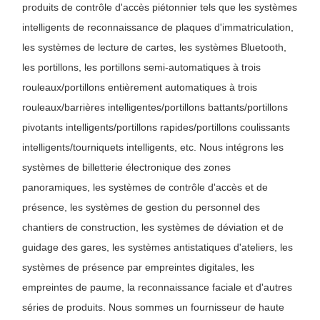
produits de contrôle d'accès piétonnier tels que les systèmes
Porte de barrière d'aileron
intelligents de reconnaissance de plaques d'immatriculation,
les systèmes de lecture de cartes, les systèmes Bluetooth,
Tournevis coulissant en verre
les portillons, les portillons semi-automatiques à trois
Tourniquet de bras de baisse
rouleaux/portillons entièrement automatiques à trois
rouleaux/barrières intelligentes/portillons battants/portillons
Parties de portes à tournevis
pivotants intelligents/portillons rapides/portillons coulissants
Machine de reconnaissance faciale
intelligents/tourniquets intelligents, etc. Nous intégrons les
systèmes de billetterie électronique des zones
Contrôle d'accès à la porte piétonne
panoramiques, les systèmes de contrôle d'accès et de
Machine de numérisation de code QR
présence, les systèmes de gestion du personnel des
chantiers de construction, les systèmes de déviation et de
Machine de stationnement
guidage des gares, les systèmes antistatiques d'ateliers, les
porte de barrière
systèmes de présence par empreintes digitales, les
empreintes de paume, la reconnaissance faciale et d'autres
Équipement de billetterie
séries de produits. Nous sommes un fournisseur de haute