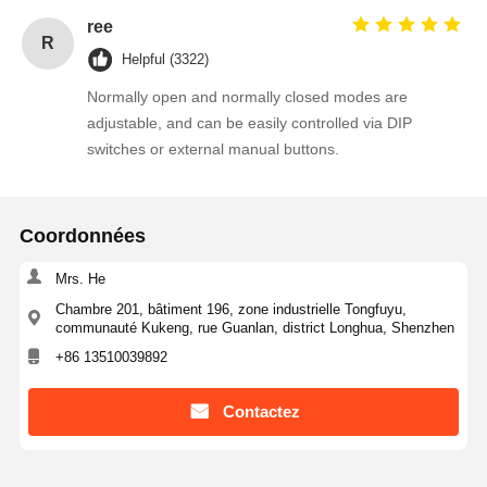
achieved.
ree
R
Helpful (3322)
Normally open and normally closed modes are
adjustable, and can be easily controlled via DIP
switches or external manual buttons.
Coordonnées
Mrs. He
Chambre 201, bâtiment 196, zone industrielle Tongfuyu,
communauté Kukeng, rue Guanlan, district Longhua, Shenzhen
+86 13510039892
Contactez