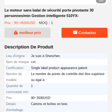
3/5
Le moteur sans balai de sécurité porte pivotante 30
personnes/min Gestion intelligente 510YX-
Prix：90~3500USD
MOQ：1
meilleur prix
Contactez
Description De Produit
Lieu d'origine
Je suis à Shenzhen.
Nom de marque
cxt
Certification
Single label product appearance patent
Numéro de
Le nombre de points de contrôle doit être supérieur
modèle
ou égal à:
Quantité de
1
commande min
Prix
90~3500USD
Détails
Cartons et boîtes en bois
d'emballage