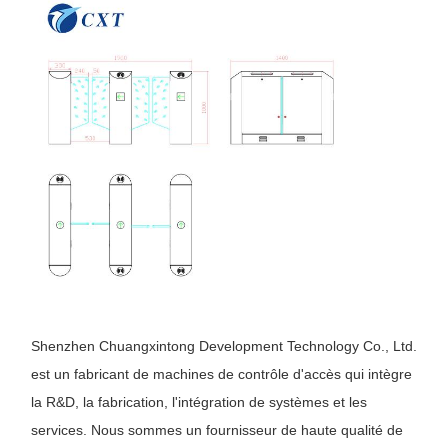
Contrôle De
Nous
Nouvelles
Les Affaires
La Qualité
Contacter
Demandez
Un Devis
Porte de tourniquet de trépied
Shenzhen Chuangxintong Development Technology Co., Ltd.
Porte de barrière d'oscillation
est un fabricant de machines de contrôle d'accès qui intègre
Plein tourniquet de taille
la R&D, la fabrication, l'intégration de systèmes et les
services. Nous sommes un fournisseur de haute qualité de
Créneau de vitesse