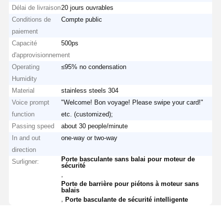
Délai de livraison
20 jours ouvrables
Conditions de
Compte public
paiement
Capacité
500ps
d'approvisionnement
Operating
≤95% no condensation
Humidity
Material
stainless steels 304
Voice prompt
"Welcome! Bon voyage! Please swipe your card!"
function
etc. (customized);
Passing speed
about 30 people/minute
In and out
one-way or two-way
direction
Porte basculante sans balai pour moteur de
Surligner:
sécurité
,
Porte de barrière pour piétons à moteur sans
balais
,
Porte basculante de sécurité intelligente