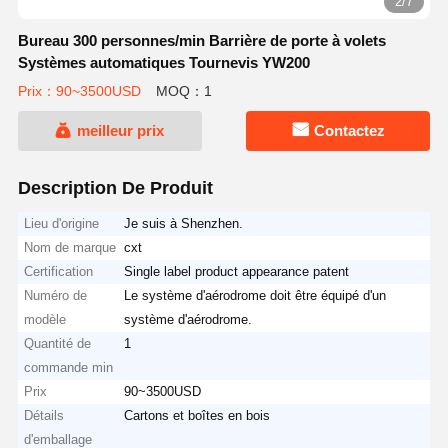
3/7
Bureau 300 personnes/min Barrière de porte à volets
Systèmes automatiques Tournevis YW200
Prix：90~3500USD
MOQ：1
meilleur prix
Contactez
Description De Produit
Lieu d'origine
Je suis à Shenzhen.
Nom de marque
cxt
Certification
Single label product appearance patent
Numéro de
Le système d'aérodrome doit être équipé d'un
modèle
système d'aérodrome.
Quantité de
1
commande min
Prix
90~3500USD
Détails
Cartons et boîtes en bois
d'emballage