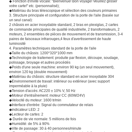
◆ Fonction d'invite vocale: "Bienvenue! Bon voyage! Veuillez glisser
votre carte!" etc. (personnalisé);
◆Matériau du bras télescopique et sélection des couleurs primaires
3. Structure principale et configuration de la porte de l'aile (basée sur
un seul canal):
2 châssis en acier inoxydable standard, 2 bras en plexiglas, 2 cartes
de commande principales de qualité industrielle, 2 transformateurs, 2
moteurs, 2 ensembles de pièces de mouvement et de transmission, 3-4
paires de faisceaux infrarouges,4 feux d'avertissement de haute
luminosité
4. Paramètres techniques standard de la porte de l'aile
◆Taille du châssis: 1200*320*1000 mm
◆Technologie de traitement: produite par flexion, découpe, soudage,
polissage, broyage et autres procédés
◆Poids d'une seule machine: environ 90 kg (un seul mouvement),
environ 120 kg (double mouvement)
◆Matériau du châssis: structure standard en acier inoxydable 304
◆Environnement de travail: intérieur ou extérieur (avec support
imperméable à la pluie)
◆Tension d'accès: AC220 ± 10% V, 50 Hz
◆Moteur d'entraînement: moteur CC (60W/24V)
◆Velocité du moteur: 1600 tr/min
◆Interface d'entrée: Signal du commutateur de relais
◆indicateur LED: 2
◆Lecteur de cartes: 2
◆ Durée de vie normale: 5 millions de fois
◆Humidité: de 5% à 90%
◆Vite de passage: 30 à 40 personnes/minute