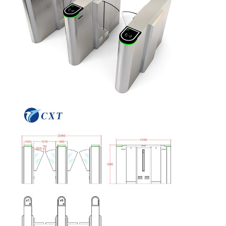
Porte de barrière d'aileron
Tournevis coulissant en verre
Tourniquet de bras de baisse
Parties de portes à tournevis
Machine de reconnaissance faciale
Contrôle d'accès à la porte piétonne
Machine de numérisation de code QR
Machine de stationnement
porte de barrière
Équipement de billetterie