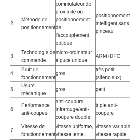
commutateur de
proximité ou
positionnement
Méthode de
positionnement
2
intelligent sans
positionnement
de
pinceau
l'accouplement
optique
Technologie de
micro-ordinateur
3
ARM+DFC
commande
à puce unique
Bruit de
très petit
4
gros
fonctionnement
(silencieux)
Usure
5
gros
petit
mécanique
anti-coupure
Performance
triple anti-
6
infrarouge/anti-
anti-coupes
coupure
coupure double
Vitesse de
vitesse uniforme,
vitesse variable,
7
fonctionnement
vitesse lente,
vitesse rapide