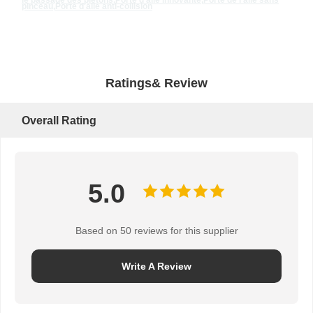
le passage des piétons
,
Porte d'aile innovante
,
Porte de l'aile sans
pinceau
,
Porte d'aile anti-collision
Ratings& Review
Overall Rating
5.0
Based on 50 reviews for this supplier
Write A Review