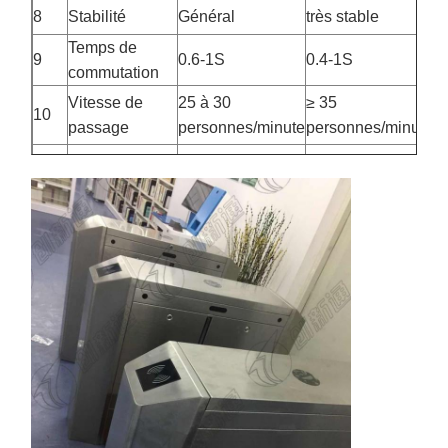
8
Stabilité
Général
très stable
Temps de
9
0.6-1S
0.4-1S
commutation
Vitesse de
25 à 30
≥ 35
10
passage
personnes/minute
personnes/minute
11
Durée de vie
1 à 3 ans
5 à 10 ans
Durée de vie
≥ 8 millions de
12
de
3 millions de fois
fois
transmission
Réglage des
code de
13
clés numériques
paramètres
numérotation
Passage de
Oui, peut être
14
Je ne veux pas.
mémoire
réglé
Sortie du
Oui, peut être
15
signal de
Je ne veux pas
réglé
rétroaction