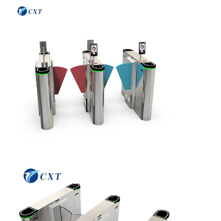
Contrôle De
Nous
Nouvelles
Les Affaires
La Qualité
Contacter
Demandez
Un Devis
Porte de tourniquet de trépied
Porte de barrière d'oscillation
Plein tourniquet de taille
Créneau de vitesse