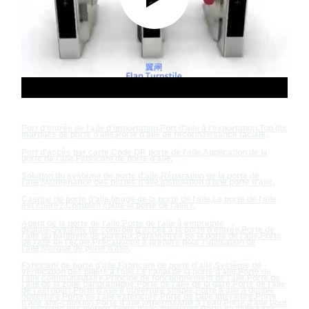
Port d'entrée de l'aile d'importation
,
Port d'aile à l'exportation
,
Top dix
marques de porte d'aile
,
Porte d'aile de reconnaissance faciale
,
Port d'accès par carte
,
Code QR porte de l'aile
,
Application de la
porte de l'aile
,
Fabricant de porte d'aile
,
Solution du système de porte d'aile
,
Réparation de la porte de
l'aile
,
Maintenance des portes d'aile
,
Installation d'une porte d'aile
,
Casque de porte d'aile
,
Image de la porte de l'aile
,
La porte de l'aile
est chère?
,
Combien coûte la porte de l'aile?
,
Agent de la porte de l'aile
,
Porte de l'aile à empreinte
digitale
,
Système de contrôle d'accès à la porte d'entrée
,
Porte de
l'aile du bâtiment de bureaux
,
Paramètres de la porte de l'aile
,
Porte
de l'aile de l'école
,
Précautions à prendre pour l'utilisation de
l'aile
,
Marque de porte d'aile
,
Fabricant de porte d'aile
,
Fabricant de porte d'aile
,
Système de
vérification des billets à l'aile
,
Le canal de la porte d'aile
,
Porte de
l'aile communautaire
,
Principe de fonctionnement de l'aile
,
Porte de
l'aile de la zone panoramique
,
Porte de l'aile de la gare
,
Porte de l'aile
de l'aéroport
,
Porte d'aile à ouverture simple
,
Porte à aile à double
ouverture
,
Porte de l'aile extérieure
,
Porte de l'aile intérieure
,
Porte
d'aile anti-collision
,
Porte d'aile imperméable à l'eau
,
Porte d'aile pour