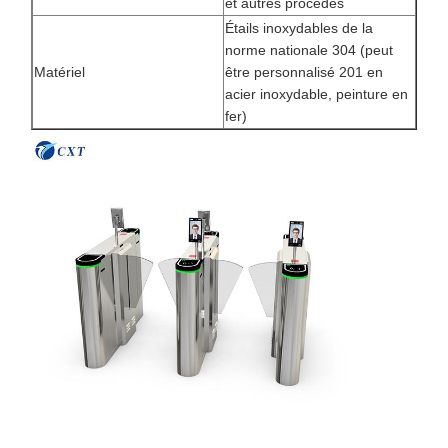
et autres procédés
Étails inoxydables de la
norme nationale 304 (peut
Matériel
être personnalisé 201 en
acier inoxydable, peinture en
fer)
À La Maison
Produits
À Propos De
Visite De
Nous
L'usine