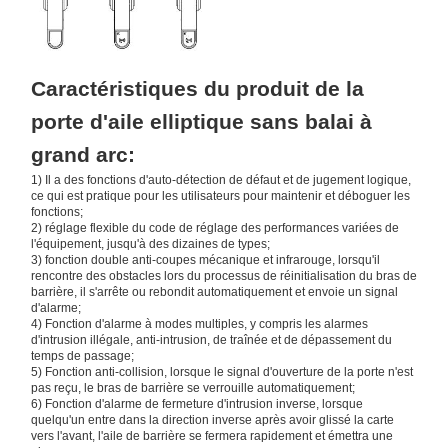
Composants de tournevis
Caractéristiques du produit de la
porte d'aile elliptique sans balai à
grand arc:
1) Il a des fonctions d'auto-détection de défaut et de jugement logique,
ce qui est pratique pour les utilisateurs pour maintenir et déboguer les
fonctions;
2) réglage flexible du code de réglage des performances variées de
l'équipement, jusqu'à des dizaines de types;
3) fonction double anti-coupes mécanique et infrarouge, lorsqu'il
rencontre des obstacles lors du processus de réinitialisation du bras de
barrière, il s'arrête ou rebondit automatiquement et envoie un signal
d'alarme;
4) Fonction d'alarme à modes multiples, y compris les alarmes
d'intrusion illégale, anti-intrusion, de traînée et de dépassement du
temps de passage;
5) Fonction anti-collision, lorsque le signal d'ouverture de la porte n'est
pas reçu, le bras de barrière se verrouille automatiquement;
6) Fonction d'alarme de fermeture d'intrusion inverse, lorsque
quelqu'un entre dans la direction inverse après avoir glissé la carte
vers l'avant, l'aile de barrière se fermera rapidement et émettra une