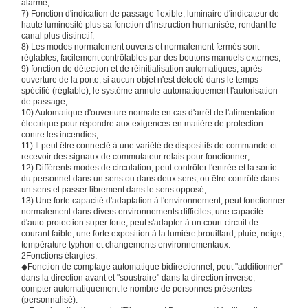
alarme;
7) Fonction d'indication de passage flexible, luminaire d'indicateur de
haute luminosité plus sa fonction d'instruction humanisée, rendant le
canal plus distinctif;
8) Les modes normalement ouverts et normalement fermés sont
réglables, facilement contrôlables par des boutons manuels externes;
9) fonction de détection et de réinitialisation automatiques, après
ouverture de la porte, si aucun objet n'est détecté dans le temps
spécifié (réglable), le système annule automatiquement l'autorisation
de passage;
10) Automatique d'ouverture normale en cas d'arrêt de l'alimentation
électrique pour répondre aux exigences en matière de protection
contre les incendies;
11) Il peut être connecté à une variété de dispositifs de commande et
recevoir des signaux de commutateur relais pour fonctionner;
12) Différents modes de circulation, peut contrôler l'entrée et la sortie
du personnel dans un sens ou dans deux sens, ou être contrôlé dans
un sens et passer librement dans le sens opposé;
13) Une forte capacité d'adaptation à l'environnement, peut fonctionner
normalement dans divers environnements difficiles, une capacité
d'auto-protection super forte, peut s'adapter à un court-circuit de
courant faible, une forte exposition à la lumière,brouillard, pluie, neige,
température typhon et changements environnementaux.
2Fonctions élargies:
◆Fonction de comptage automatique bidirectionnel, peut "additionner"
dans la direction avant et "soustraire" dans la direction inverse,
compter automatiquement le nombre de personnes présentes
(personnalisé).