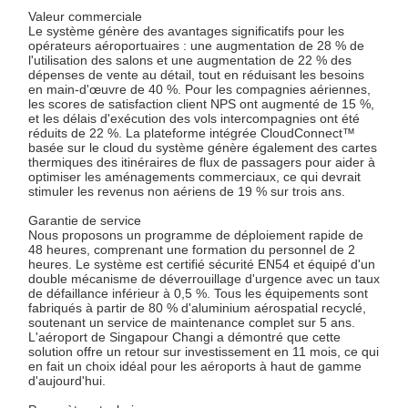
Valeur commerciale
Le système génère des avantages significatifs pour les
opérateurs aéroportuaires : une augmentation de 28 % de
l'utilisation des salons et une augmentation de 22 % des
dépenses de vente au détail, tout en réduisant les besoins
en main-d'œuvre de 40 %. Pour les compagnies aériennes,
les scores de satisfaction client NPS ont augmenté de 15 %,
et les délais d'exécution des vols intercompagnies ont été
réduits de 22 %. La plateforme intégrée CloudConnect™
basée sur le cloud du système génère également des cartes
thermiques des itinéraires de flux de passagers pour aider à
optimiser les aménagements commerciaux, ce qui devrait
stimuler les revenus non aériens de 19 % sur trois ans.
Garantie de service
Nous proposons un programme de déploiement rapide de
48 heures, comprenant une formation du personnel de 2
heures. Le système est certifié sécurité EN54 et équipé d'un
double mécanisme de déverrouillage d'urgence avec un taux
de défaillance inférieur à 0,5 %. Tous les équipements sont
fabriqués à partir de 80 % d'aluminium aérospatial recyclé,
soutenant un service de maintenance complet sur 5 ans.
L'aéroport de Singapour Changi a démontré que cette
solution offre un retour sur investissement en 11 mois, ce qui
À La Maison
Produits
À Propos De
Visite De
en fait un choix idéal pour les aéroports à haut de gamme
Nous
L'usine
d'aujourd'hui.