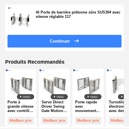
AI Porte de barrière piétonne sûre SUS304 avec
vitesse réglable 117
Continuer
Produits Recommandés
Porte à
Servo Direct
Porte rapide
Turnstile
grande vitesse
Driver Swing
avec
électroniq
avec contrôle
Gate Motion
mouvement
avec des
servo et
Speed Gate
de portail
performan
détecteur de
avec une
battant à
rapides RS
Meilleur prix
Meilleur prix
Meilleur prix
Meilleur p
mouvement
vitesse de
servomoteur
Communica
intelligent
passage de 30
direct et
TCP/IP et