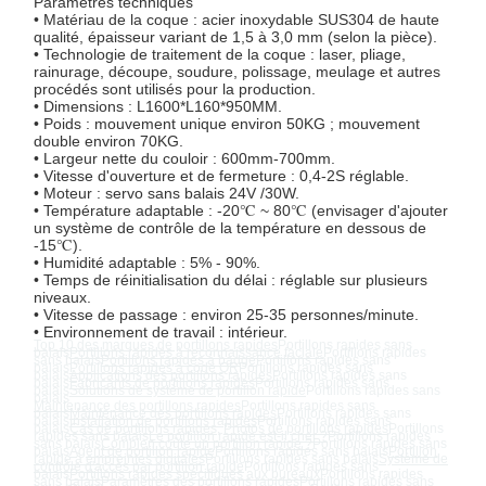
Paramètres techniques
• Matériau de la coque : acier inoxydable SUS304 de haute
qualité, épaisseur variant de 1,5 à 3,0 mm (selon la pièce).
• Technologie de traitement de la coque : laser, pliage,
rainurage, découpe, soudure, polissage, meulage et autres
procédés sont utilisés pour la production.
Contrôle De
Nous
Nouvelles
Les Affaires
• Dimensions : L1600*L160*950MM.
La Qualité
Contacter
• Poids : mouvement unique environ 50KG ; mouvement
double environ 70KG.
• Largeur nette du couloir : 600mm-700mm.
• Vitesse d'ouverture et de fermeture : 0,4-2S réglable.
• Moteur : servo sans balais 24V /30W.
• Température adaptable : -20℃ ~ 80℃ (envisager d'ajouter
un système de contrôle de la température en dessous de
-15℃).
Demandez
• Humidité adaptable : 5% - 90%.
Un Devis
• Temps de réinitialisation du délai : réglable sur plusieurs
niveaux.
• Vitesse de passage : environ 25-35 personnes/minute.
• Environnement de travail : intérieur.
Porte de tourniquet de trépied
Top 10 des marques de portillons rapides
Portillons rapides sans
balais
Portillons rapides à reconnaissance faciale
Portillons rapides
sans balais
Portillons rapides à badge
Portillons rapides sans
balais
Portillons rapides à code QR
Portillons rapides sans
balais
Applications des portillons rapides
Portillons rapides sans
balais
Fabricants de portillons rapides
Portillons rapides sans
Porte de barrière d'oscillation
balais
Solutions de système de portillon rapide
Portillons rapides sans
balais
Maintenance des portillons rapides
Portillons rapides sans
balais
Maintenance des portillons rapides
Portillons rapides sans
balais
Installation de portillons rapides
Portillons rapides sans
balais
Cas de portillons rapides
,
Photos de portillons rapides
Portillons
Plein tourniquet de taille
rapides sans balais
Le portillon rapide est-il cher ?
Portillons rapides
sans balais
Combien coûte un portillon rapide ?
Portillons rapides sans
balais
Agent de portillon rapide
Portillons rapides sans balais
Portillon
rapide à empreintes digitales
Portillons rapides sans balais
Système de
contrôle d'accès par portillon rapide
Portillons rapides sans
balais
Portillons rapides spécifiques aux bureaux
Portillons rapides
Créneau de vitesse
sans balais
Paramètres des portillons rapides
Portillons rapides sans