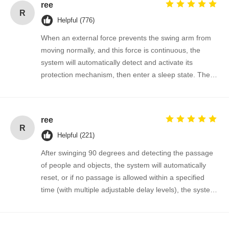
ree
R
Helpful (776)
When an external force prevents the swing arm from
moving normally, and this force is continuous, the
system will automatically detect and activate its
protection mechanism, then enter a sleep state. The
gate will automatically resume normal operation when
a valid signal is input next time.
ree
R
Helpful (221)
After swinging 90 degrees and detecting the passage
of people and objects, the system will automatically
reset, or if no passage is allowed within a specified
time (with multiple adjustable delay levels), the system
will automatically cancel the passage permission and
return to the initial position.