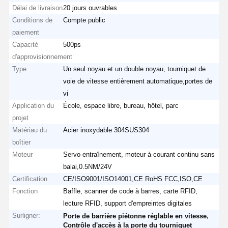
Délai de livraison
20 jours ouvrables
Conditions de
Compte public
paiement
Capacité
500ps
d'approvisionnement
Type
Un seul noyau et un double noyau, tourniquet de
voie de vitesse entièrement automatique,portes de
vi
Application du
École, espace libre, bureau, hôtel, parc
projet
Matériau du
Acier inoxydable 304SUS304
boîtier
Moteur
Servo-entraînement, moteur à courant continu sans
balai,0.5NM/24V
Certification
CE/ISO9001/ISO14001,CE RoHS FCC,ISO,CE
Fonction
Baffle, scanner de code à barres, carte RFID,
lecture RFID, support d'empreintes digitales
Surligner:
,
Porte de barrière piétonne réglable en vitesse
Contrôle d'accès à la porte du tourniquet