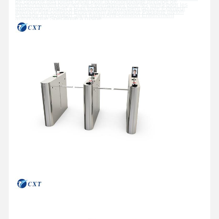
de contrôle des billets
canal
pour la communauté
principe de
fonctionnement
pour les sites touristiques
pour les gares
pour les
aéroports
tourniquet à bras tombant
Mouvement double
Extérieur
Intérieur
Anti-collision
Entièrement automatique
Passage piéton
Passage d'innovation
Sans balais
Anti-collision
Entièrement
automatique
Spécifique à l'usine