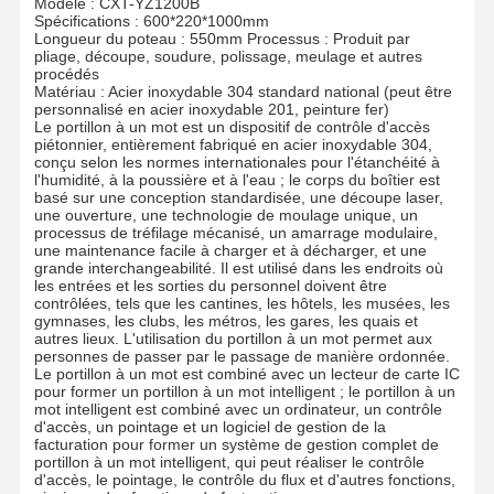
Modèle : CXT-YZ1200B
Spécifications : 600*220*1000mm
Longueur du poteau : 550mm Processus : Produit par
pliage, découpe, soudure, polissage, meulage et autres
procédés
Matériau : Acier inoxydable 304 standard national (peut être
personnalisé en acier inoxydable 201, peinture fer)
Le portillon à un mot est un dispositif de contrôle d'accès
piétonnier, entièrement fabriqué en acier inoxydable 304,
conçu selon les normes internationales pour l'étanchéité à
l'humidité, à la poussière et à l'eau ; le corps du boîtier est
basé sur une conception standardisée, une découpe laser,
une ouverture, une technologie de moulage unique, un
processus de tréfilage mécanisé, un amarrage modulaire,
une maintenance facile à charger et à décharger, et une
grande interchangeabilité. Il est utilisé dans les endroits où
les entrées et les sorties du personnel doivent être
contrôlées, tels que les cantines, les hôtels, les musées, les
gymnases, les clubs, les métros, les gares, les quais et
autres lieux. L'utilisation du portillon à un mot permet aux
personnes de passer par le passage de manière ordonnée.
Le portillon à un mot est combiné avec un lecteur de carte IC
pour former un portillon à un mot intelligent ; le portillon à un
mot intelligent est combiné avec un ordinateur, un contrôle
d'accès, un pointage et un logiciel de gestion de la
À La Maison
Produits
À Propos De
Visite De
facturation pour former un système de gestion complet de
Nous
L'usine
portillon à un mot intelligent, qui peut réaliser le contrôle
d'accès, le pointage, le contrôle du flux et d'autres fonctions,