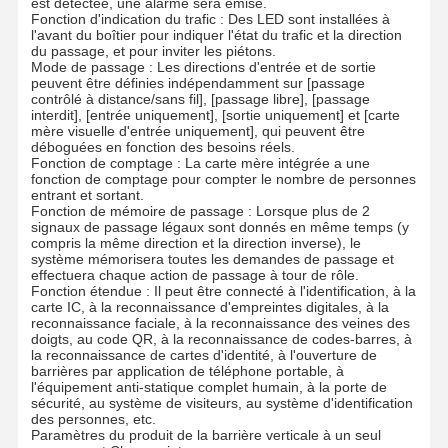
est détectée, une alarme sera émise.
Fonction d'indication du trafic : Des LED sont installées à
l'avant du boîtier pour indiquer l'état du trafic et la direction
Tournevis coulissant en verre
du passage, et pour inviter les piétons.
Mode de passage : Les directions d'entrée et de sortie
Tourniquet de bras de baisse
peuvent être définies indépendamment sur [passage
contrôlé à distance/sans fil], [passage libre], [passage
interdit], [entrée uniquement], [sortie uniquement] et [carte
Parties de portes à tournevis
mère visuelle d'entrée uniquement], qui peuvent être
déboguées en fonction des besoins réels.
Fonction de comptage : La carte mère intégrée a une
Machine de reconnaissance faciale
fonction de comptage pour compter le nombre de personnes
entrant et sortant.
Contrôle d'accès à la porte piétonne
Fonction de mémoire de passage : Lorsque plus de 2
signaux de passage légaux sont donnés en même temps (y
compris la même direction et la direction inverse), le
Machine de numérisation de code QR
système mémorisera toutes les demandes de passage et
effectuera chaque action de passage à tour de rôle.
Fonction étendue : Il peut être connecté à l'identification, à la
Machine de stationnement
carte IC, à la reconnaissance d'empreintes digitales, à la
reconnaissance faciale, à la reconnaissance des veines des
porte de barrière
doigts, au code QR, à la reconnaissance de codes-barres, à
la reconnaissance de cartes d'identité, à l'ouverture de
barrières par application de téléphone portable, à
Équipement de billetterie
l'équipement anti-statique complet humain, à la porte de
sécurité, au système de visiteurs, au système d'identification
Composants de tournevis
des personnes, etc.
Paramètres du produit de la barrière verticale à un seul