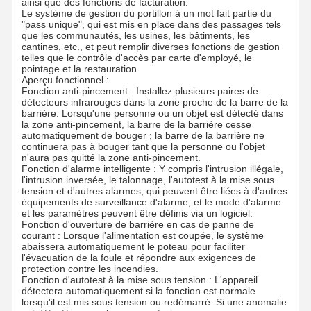
ainsi que des fonctions de facturation.
Le système de gestion du portillon à un mot fait partie du
"pass unique", qui est mis en place dans des passages tels
que les communautés, les usines, les bâtiments, les
cantines, etc., et peut remplir diverses fonctions de gestion
Contrôle De
Nous
Nouvelles
Les Affaires
telles que le contrôle d'accès par carte d'employé, le
La Qualité
Contacter
pointage et la restauration.
Aperçu fonctionnel :
Fonction anti-pincement : Installez plusieurs paires de
détecteurs infrarouges dans la zone proche de la barre de la
barrière. Lorsqu'une personne ou un objet est détecté dans
la zone anti-pincement, la barre de la barrière cesse
automatiquement de bouger ; la barre de la barrière ne
Demandez
continuera pas à bouger tant que la personne ou l'objet
Un Devis
n'aura pas quitté la zone anti-pincement.
Fonction d'alarme intelligente : Y compris l'intrusion illégale,
l'intrusion inversée, le talonnage, l'autotest à la mise sous
tension et d'autres alarmes, qui peuvent être liées à d'autres
Porte de tourniquet de trépied
équipements de surveillance d'alarme, et le mode d'alarme
et les paramètres peuvent être définis via un logiciel.
Porte de barrière d'oscillation
Fonction d'ouverture de barrière en cas de panne de
courant : Lorsque l'alimentation est coupée, le système
abaissera automatiquement le poteau pour faciliter
Plein tourniquet de taille
l'évacuation de la foule et répondre aux exigences de
protection contre les incendies.
Fonction d'autotest à la mise sous tension : L'appareil
Créneau de vitesse
détectera automatiquement si la fonction est normale
lorsqu'il est mis sous tension ou redémarré. Si une anomalie
Porte de barrière d'aileron