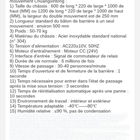
mouvement Chuangxintong :
1) Taille du châssis : 600 de long * 220 de large * 1000 de
haut (MM) ou 1200 de long * 220 de large * 1000 de haut
(MM), la largeur du double mouvement est de 250 mm
2) Longueur standard du bâton de barrière à un seul
mouvement : environ 500 mm
3) Poids : 50-70 kg
4) Matériau du châssis : Acier inoxydable standard national
(n° 304)
5) Tension d'alimentation : AC220±10V, 50HZ
6) Moteur d'entraînement : Moteur CC (24V)
7) Interface d'entrée : Signal de commutateur de relais
8) Durée de vie normale : 6 millions de fois
9) Vitesse de passage : 30-40 personnes/minute
10) Temps d'ouverture et de fermeture de la barrière : 1
seconde
11) Temps nécessaire pour entrer dans l'état de passage
après la mise sous tension : 3 secondes
12) Temps de réinitialisation automatique après une panne :
10 secondes
13) Environnement de travail : intérieur et extérieur
14) Température adaptable : -40℃——80℃
15) Humidité relative : ≤90 %, pas de condensation
Les 10 meilleures marques de tourniquets à bras tombants
Tourniquet
à bras tombant à reconnaissance faciale
Tourniquet à bras tombant à
carte magnétique
Tourniquet à bras tombant à code QR
Applications
des tourniquets à bras tombants
Fabricants de tourniquets à bras
tombants
Solutions de système de tourniquets à bras
tombants
Réparations de tourniquets à bras tombants
Maintenance des
tourniquets à bras tombants
,
Photos de tourniquets à bras tombants
Un
tourniquet à bras tombant est-il cher ?
Combien coûte un tourniquet à bras tombant ?
Agent de tourniquet à
bras tombant
tourniquet à bras tombant
Tourniquet à bras tombant
pour
les immeubles de bureaux
paramètres
pour l'école
précautions
d'utilisation
marque
fabricant
système de contrôle des billets
système