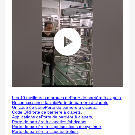
Les 10 meilleures marques de
Porte de barrière à clapet
s
,
Reconnaissance faciale
Porte de barrière à clapet
s
,
Un coup de carte
Porte de barrière à clapet
s
,
Code QR
Porte de barrière à clapet
s
,
Applications de
Porte de barrière à clapet
s
,
Porte de barrière à clapet
les fabricants
,
Porte de barrière à clapet
solutions de système
,
Porte de barrière à clapet
entretien
,