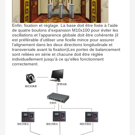
Contrôle De
Nous
Nouvelles
Les Affaires
Enfin, fixation et réglage. La base doit être fixée à l'aide
La Qualité
Contacter
de quatre boulons d'expansion M10x100 pour éviter les
oscillations.et l'apparence globale doit être cohérente (il
est préférable d'utiliser une ficelle mince pour assurer
l'alignement dans les deux directions longitudinale et
transversale avant la fixation)Les portes de balancement
sont reliées en série et chacune doit être réglée
individuellement jusqu'à ce qu'elles fonctionnent
Demandez
correctement.
Un Devis
Porte de tourniquet de trépied
Porte de barrière d'oscillation
Plein tourniquet de taille
Créneau de vitesse
Porte de barrière d'aileron