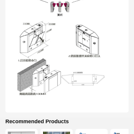
Tournevis coulissant en verre
Tourniquet de bras de baisse
Parties de portes à tournevis
Machine de reconnaissance faciale
Contrôle d'accès à la porte piétonne
Machine de numérisation de code QR
Machine de stationnement
porte de barrière
Équipement de billetterie
Recommended Products
Composants de tournevis