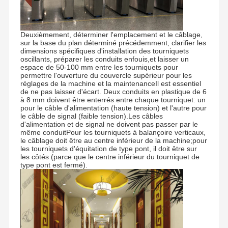
Deuxièmement, déterminer l'emplacement et le câblage,
sur la base du plan déterminé précédemment, clarifier les
dimensions spécifiques d'installation des tourniquets
oscillants, préparer les conduits enfouis,et laisser un
espace de 50-100 mm entre les tourniquets pour
permettre l'ouverture du couvercle supérieur pour les
réglages de la machine et la maintenanceIl est essentiel
de ne pas laisser d'écart. Deux conduits en plastique de 6
à 8 mm doivent être enterrés entre chaque tourniquet: un
pour le câble d'alimentation (haute tension) et l'autre pour
le câble de signal (faible tension).Les câbles
d'alimentation et de signal ne doivent pas passer par le
même conduitPour les tourniquets à balançoire verticaux,
le câblage doit être au centre inférieur de la machine;pour
les tourniquets d'équitation de type pont, il doit être sur
les côtés (parce que le centre inférieur du tourniquet de
type pont est fermé).
Fondée en 2006, Shenzhen Chuang Xin Tong Technology
Co., Ltd. est une entreprise de haute technologie,
intégrant la R&D, la production, les ventes et le service en
un.CXT s'engage dans le domaine de la gestion
À La Maison
Produits
À Propos De
Visite De
intelligente du contrôle d'accès des piétons, Il fournit aux
Nous
L'usine
clients des tournevis de contrôle d'accès professionnels et
personnalisés et des solutions de porte de sécurité.