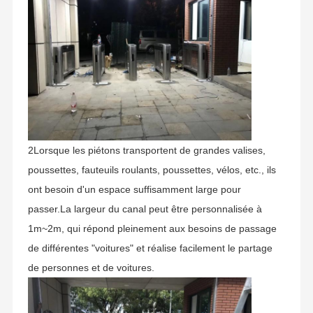
2Lorsque les piétons transportent de grandes valises,
poussettes, fauteuils roulants, poussettes, vélos, etc., ils
ont besoin d'un espace suffisamment large pour
passer.La largeur du canal peut être personnalisée à
1m~2m, qui répond pleinement aux besoins de passage
Fondée en 2006, Shenzhen Chuang Xin Tong Technology
de différentes "voitures" et réalise facilement le partage
Co., Ltd. est une entreprise de haute technologie,
intégrant la R&D, la production, les ventes et le service en
de personnes et de voitures.
un.CXT s'engage dans le domaine de la gestion
À La Maison
Produits
À Propos De
Visite De
intelligente du contrôle d'accès des piétons, Il fournit aux
Nous
L'usine
clients des tournevis de contrôle d'accès professionnels et
personnalisés et des solutions de porte de sécurité.