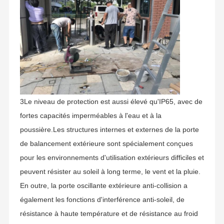
Contrôle De
Nous
Nouvelles
Les Affaires
La Qualité
Contacter
3Le niveau de protection est aussi élevé qu'IP65, avec de
Demandez
Un Devis
fortes capacités imperméables à l'eau et à la
poussière.Les structures internes et externes de la porte
Porte de tourniquet de trépied
de balancement extérieure sont spécialement conçues
pour les environnements d'utilisation extérieurs difficiles et
Porte de barrière d'oscillation
peuvent résister au soleil à long terme, le vent et la pluie.
Plein tourniquet de taille
En outre, la porte oscillante extérieure anti-collision a
également les fonctions d'interférence anti-soleil, de
Créneau de vitesse
résistance à haute température et de résistance au froid
Porte de barrière d'aileron