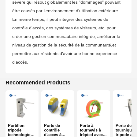
sévère,qui résout globalement les "dommages" pouvant
être causés par l'environnement d'utilisation extérieure.
Tournevis coulissant en verre
En même temps, il peut intégrer des systèmes de
Tourniquet de bras de baisse
contrôle d'accès, des systèmes de visiteurs, etc. pour
créer une gestion communautaire intégrée, améliorer le
Parties de portes à tournevis
niveau de gestion de la sécurité de la communauté,et
Machine de reconnaissance faciale
permettre aux résidents d'avoir une bonne expérience
d'accès.
Contrôle d'accès à la porte piétonne
Machine de numérisation de code QR
Recommended Products
Machine de stationnement
porte de barrière
Équipement de billetterie
Portillon
Porte de
Porte à
Porte de
Composants de tournevis
tripode
contrôle
tournevis à
tourniquet
technologique
d'accès à
trépied avec
tripode ave