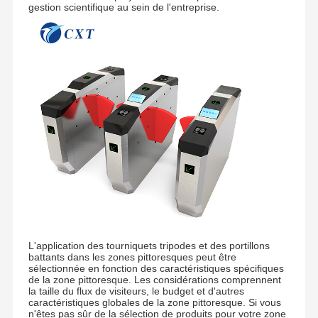
gestion scientifique au sein de l'entreprise.
L'application des tourniquets tripodes et des portillons
battants dans les zones pittoresques peut être
sélectionnée en fonction des caractéristiques spécifiques
de la zone pittoresque. Les considérations comprennent
la taille du flux de visiteurs, le budget et d'autres
caractéristiques globales de la zone pittoresque. Si vous
n'êtes pas sûr de la sélection de produits pour votre zone