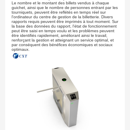
Le nombre et le montant des billets vendus à chaque
guichet, ainsi que le nombre de personnes entrant par les
Tournevis coulissant en verre
tourniquets, peuvent être reflétés en temps réel sur
l'ordinateur du centre de gestion de la billetterie. Divers
rapports requis peuvent être imprimés à tout moment. Sur
Tourniquet de bras de baisse
la base des données du rapport, l'état de fonctionnement
peut être saisi en temps voulu et les problèmes peuvent
être identifiés rapidement, améliorant ainsi le travail,
Parties de portes à tournevis
renforçant la gestion et atteignant un service optimal, et
par conséquent des bénéfices économiques et sociaux
Machine de reconnaissance faciale
optimaux.
Contrôle d'accès à la porte piétonne
Machine de numérisation de code QR
Machine de stationnement
porte de barrière
Équipement de billetterie
Composants de tournevis