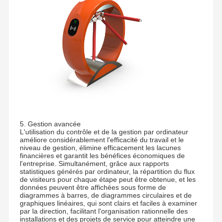
5. Gestion avancée
L'utilisation du contrôle et de la gestion par ordinateur
améliore considérablement l'efficacité du travail et le
niveau de gestion, élimine efficacement les lacunes
financières et garantit les bénéfices économiques de
l'entreprise. Simultanément, grâce aux rapports
statistiques générés par ordinateur, la répartition du flux
de visiteurs pour chaque étape peut être obtenue, et les
données peuvent être affichées sous forme de
diagrammes à barres, de diagrammes circulaires et de
graphiques linéaires, qui sont clairs et faciles à examiner
par la direction, facilitant l'organisation rationnelle des
installations et des projets de service pour atteindre une