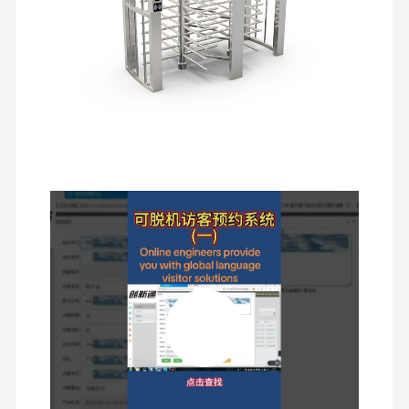
Fondée en 2006, Shenzhen Chuang Xin Tong Technology
Co., Ltd. est une entreprise de haute technologie,
intégrant la R&D, la production, les ventes et le service en
un.CXT s'engage dans le domaine de la gestion
À La Maison
Produits
À Propos De
Visite De
intelligente du contrôle d'accès des piétons, Il fournit aux
Nous
L'usine
clients des tournevis de contrôle d'accès professionnels et
personnalisés et des solutions de porte de sécurité.