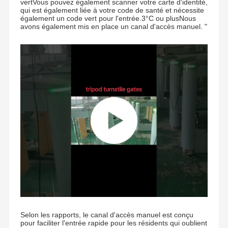
vertVous pouvez également scanner votre carte d'identité,
qui est également liée à votre code de santé et nécessite
également un code vert pour l'entrée.3°C ou plusNous
avons également mis en place un canal d'accès manuel. "
Contrôle De
Nous
Nouvelles
Les Affaires
La Qualité
Contacter
Demandez
Un Devis
Porte de tourniquet de trépied
Porte de barrière d'oscillation
Plein tourniquet de taille
Créneau de vitesse
Selon les rapports, le canal d'accès manuel est conçu
pour faciliter l'entrée rapide pour les résidents qui oublient
Porte de barrière d'aileron