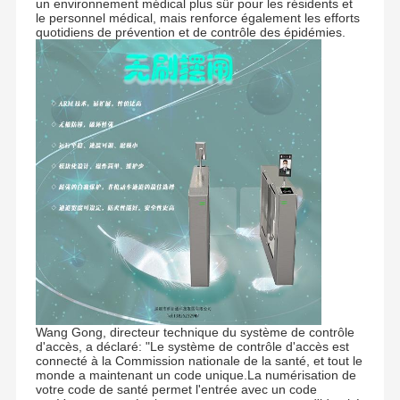
un environnement médical plus sûr pour les résidents et
le personnel médical, mais renforce également les efforts
quotidiens de prévention et de contrôle des épidémies.
Fondée en 2006, Shenzhen Chuang Xin Tong Technology
Co., Ltd. est une entreprise de haute technologie,
Wang Gong, directeur technique du système de contrôle
intégrant la R&D, la production, les ventes et le service en
un.CXT s'engage dans le domaine de la gestion
d'accès, a déclaré: "Le système de contrôle d'accès est
À La Maison
Produits
À Propos De
Visite De
intelligente du contrôle d'accès des piétons, Il fournit aux
connecté à la Commission nationale de la santé, et tout le
Nous
L'usine
clients des tournevis de contrôle d'accès professionnels et
monde a maintenant un code unique.La numérisation de
personnalisés et des solutions de porte de sécurité.
votre code de santé permet l'entrée avec un code