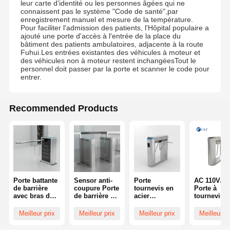
leur carte d'identité ou les personnes âgées qui ne
connaissent pas le système "Code de santé",par
enregistrement manuel et mesure de la température.
Tournevis coulissant en verre
Pour faciliter l'admission des patients, l'Hôpital populaire a
ajouté une porte d'accès à l'entrée de la place du
Tourniquet de bras de baisse
bâtiment des patients ambulatoires, adjacente à la route
Fuhui.Les entrées existantes des véhicules à moteur et
des véhicules non à moteur restent inchangéesTout le
Parties de portes à tournevis
personnel doit passer par la porte et scanner le code pour
entrer.
Machine de reconnaissance faciale
Contrôle d'accès à la porte piétonne
Recommended Products
Machine de numérisation de code QR
Machine de stationnement
porte de barrière
Porte battante
Sensor anti-
Porte
AC 110V/2
de barrière
coupure Porte
tournevis en
Porte à
Équipement de billetterie
avec bras de
de barrière de
acier
tournevis à
500 à 900 mm,
balancement
inoxydable
trépied ave
conçue pour
Dessin de
304 supporte
20-35
Meilleur prix
Meilleur prix
Meilleur prix
Meilleur pr
Composants de tournevis
une
cheveux
l'intégration
personnes 
installation et
Finition et
du contrôle
minute