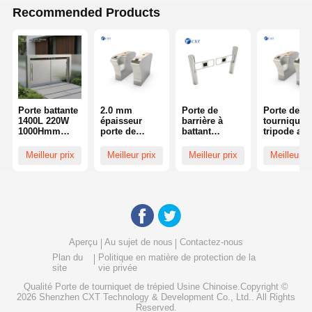
Recommended Products
Porte battante
2.0 mm
Porte de
Porte de
1400L 220W
épaisseur
barrière à
tourniquet
1000Hmm
porte de
battant
tripode ave
avec finition
tournevis à
protégée IP54
levier de fr
brossée Top
trépied à
avec bras
de 500 mm
Meilleur prix
Meilleur prix
Meilleur prix
Meilleur pr
10 des
rotation en
pivotant à 180
vanne
marques de
double sens
degrés et
électromag
portes
et largeur de
épaisseur de
ique de
battantes
passage 550
boîtier de 2
technologi
offrant des
mm
mm pour un
allemande 
solutions de
contrôle
entrée de
sécurité
d'accès
contrôle à
durables
sécurisé
contact sec
Fondée en 2006, Shenzhen Chuang Xin Tong Technology
Aperçu
Au sujet de nous
Contactez-nous
Co., Ltd. est une entreprise de haute technologie,
Plan du
Politique en matière de protection de la
intégrant la R&D, la production, les ventes et le service en
site
vie privée
un.CXT s'engage dans le domaine de la gestion
À La Maison
Produits
À Propos De
Visite De
intelligente du contrôle d'accès des piétons, Il fournit aux
Nous
L'usine
Qualité
Porte de tourniquet de trépied
Usine Chinoise.Copyright ©
clients des tournevis de contrôle d'accès professionnels et
2026 Shenzhen CXT Technology & Development Co., Ltd.. All Rights
personnalisés et des solutions de porte de sécurité.
Reserved.