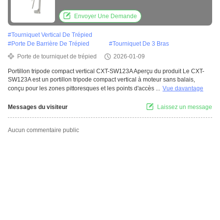
de 30 W et une capacité de 30-40 personnes
/ minute pour une utilisation en intérieur
Envoyer Une Demande
#
Tourniquet Vertical De Trépied
#
Porte De Barrière De Trépied
#
Tourniquet De 3 Bras
Porte de tourniquet de trépied
2026-01-09
Portillon tripode compact vertical CXT-SW123A Aperçu du produit Le CXT-
SW123A est un portillon tripode compact vertical à moteur sans balais,
conçu pour les zones pittoresques et les points d'accès ...
Vue davantage
Messages du visiteur
Laissez un message
Aucun commentaire public