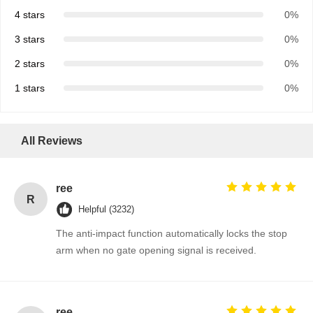
4 stars
0%
3 stars
0%
2 stars
0%
1 stars
0%
All Reviews
ree
R
Helpful (3232)
The anti-impact function automatically locks the stop
arm when no gate opening signal is received.
ree