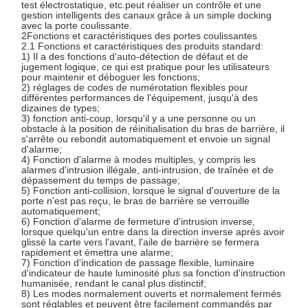
test électrostatique, etc.peut réaliser un contrôle et une
gestion intelligents des canaux grâce à un simple docking
avec la porte coulissante.
2Fonctions et caractéristiques des portes coulissantes
2.1 Fonctions et caractéristiques des produits standard:
1) Il a des fonctions d'auto-détection de défaut et de
jugement logique, ce qui est pratique pour les utilisateurs
pour maintenir et déboguer les fonctions;
2) réglages de codes de numérotation flexibles pour
différentes performances de l'équipement, jusqu'à des
dizaines de types;
3) fonction anti-coup, lorsqu'il y a une personne ou un
obstacle à la position de réinitialisation du bras de barrière, il
s'arrête ou rebondit automatiquement et envoie un signal
d'alarme;
4) Fonction d'alarme à modes multiples, y compris les
alarmes d'intrusion illégale, anti-intrusion, de traînée et de
dépassement du temps de passage;
5) Fonction anti-collision, lorsque le signal d'ouverture de la
porte n'est pas reçu, le bras de barrière se verrouille
automatiquement;
6) Fonction d'alarme de fermeture d'intrusion inverse,
lorsque quelqu'un entre dans la direction inverse après avoir
glissé la carte vers l'avant, l'aile de barrière se fermera
rapidement et émettra une alarme;
7) Fonction d'indication de passage flexible, luminaire
d'indicateur de haute luminosité plus sa fonction d'instruction
humanisée, rendant le canal plus distinctif;
8) Les modes normalement ouverts et normalement fermés
sont réglables et peuvent être facilement commandés par