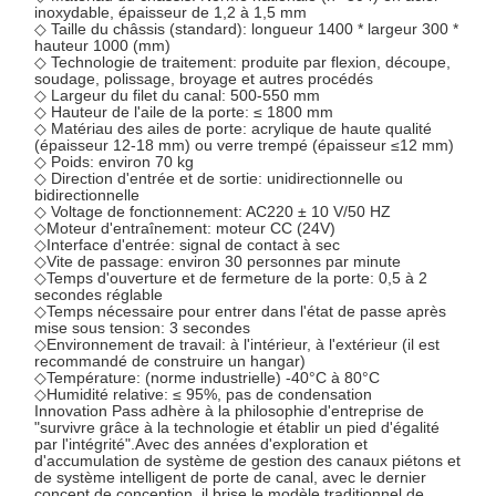
inoxydable, épaisseur de 1,2 à 1,5 mm
◇ Taille du châssis (standard): longueur 1400 * largeur 300 *
hauteur 1000 (mm)
◇ Technologie de traitement: produite par flexion, découpe,
soudage, polissage, broyage et autres procédés
◇ Largeur du filet du canal: 500-550 mm
◇ Hauteur de l'aile de la porte: ≤ 1800 mm
◇ Matériau des ailes de porte: acrylique de haute qualité
(épaisseur 12-18 mm) ou verre trempé (épaisseur ≤12 mm)
◇ Poids: environ 70 kg
◇ Direction d'entrée et de sortie: unidirectionnelle ou
bidirectionnelle
◇ Voltage de fonctionnement: AC220 ± 10 V/50 HZ
◇Moteur d'entraînement: moteur CC (24V)
◇Interface d'entrée: signal de contact à sec
◇Vite de passage: environ 30 personnes par minute
◇Temps d'ouverture et de fermeture de la porte: 0,5 à 2
secondes réglable
◇Temps nécessaire pour entrer dans l'état de passe après
mise sous tension: 3 secondes
◇Environnement de travail: à l'intérieur, à l'extérieur (il est
recommandé de construire un hangar)
◇Température: (norme industrielle) -40°C à 80°C
◇Humidité relative: ≤ 95%, pas de condensation
Innovation Pass adhère à la philosophie d'entreprise de
"survivre grâce à la technologie et établir un pied d'égalité
par l'intégrité".Avec des années d'exploration et
d'accumulation de système de gestion des canaux piétons et
de système intelligent de porte de canal, avec le dernier
concept de conception, il brise le modèle traditionnel de