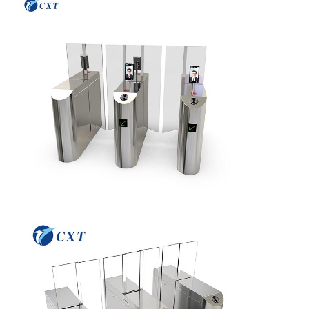
À La Maison
Produits
À Propos De
Visite De
Nous
L'usine