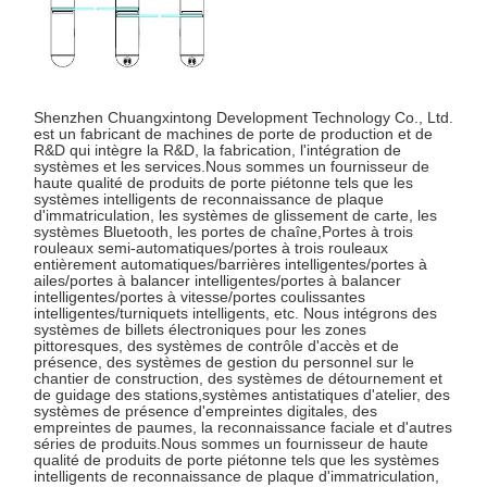
Porte de barrière d'aileron
Tournevis coulissant en verre
Shenzhen Chuangxintong Development Technology Co., Ltd.
Tourniquet de bras de baisse
est un fabricant de machines de porte de production et de
R&D qui intègre la R&D, la fabrication, l'intégration de
systèmes et les services.Nous sommes un fournisseur de
Parties de portes à tournevis
haute qualité de produits de porte piétonne tels que les
systèmes intelligents de reconnaissance de plaque
d'immatriculation, les systèmes de glissement de carte, les
Machine de reconnaissance faciale
systèmes Bluetooth, les portes de chaîne,Portes à trois
rouleaux semi-automatiques/portes à trois rouleaux
entièrement automatiques/barrières intelligentes/portes à
Contrôle d'accès à la porte piétonne
ailes/portes à balancer intelligentes/portes à balancer
intelligentes/portes à vitesse/portes coulissantes
Machine de numérisation de code QR
intelligentes/turniquets intelligents, etc. Nous intégrons des
systèmes de billets électroniques pour les zones
pittoresques, des systèmes de contrôle d'accès et de
Machine de stationnement
présence, des systèmes de gestion du personnel sur le
chantier de construction, des systèmes de détournement et
de guidage des stations,systèmes antistatiques d'atelier, des
porte de barrière
systèmes de présence d'empreintes digitales, des
empreintes de paumes, la reconnaissance faciale et d'autres
séries de produits.Nous sommes un fournisseur de haute
Équipement de billetterie
qualité de produits de porte piétonne tels que les systèmes
intelligents de reconnaissance de plaque d'immatriculation,