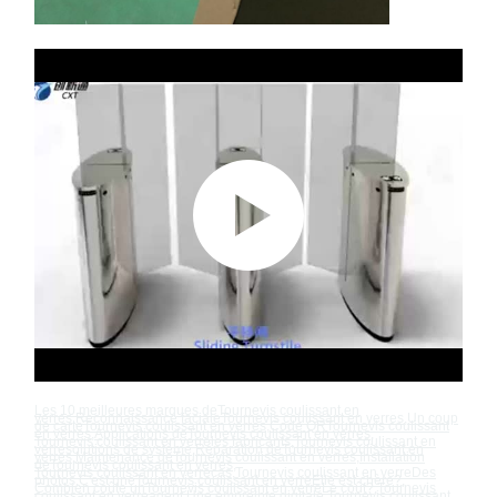
Les 10 meilleures marques de
Tournevis coulissant en
verre
s
,
Reconnaissance faciale
Tournevis coulissant en verre
s
,
Un coup
de carte
Tournevis coulissant en verre
s
,
Code QR
Tournevis coulissant
en verre
s
,
Applications de
Tournevis coulissant en verre
s
,
Tournevis coulissant en verre
les fabricants
,
Tournevis coulissant en
verre
solutions de système
,
Réparation de
Tournevis coulissant en
verre
s
,
Maintenance de
Tournevis coulissant en verre
s
,
Installation
de
Tournevis coulissant en verre
s
,
Tournevis coulissant en verre
cas
,
Tournevis coulissant en verre
Des
photos
,
C'est une
Tournevis coulissant en verre
Elle est chère?
,
Combien coûte un
Tournevis coulissant en verre
Le coût?
,
Tournevis
coulissant en verre
agent
,
Une empreinte digitale.
Tournevis coulissant