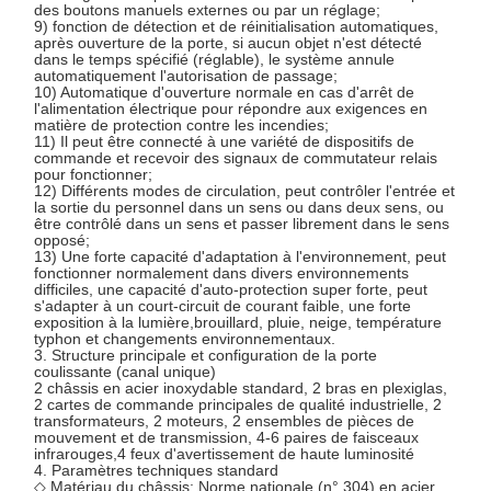
des boutons manuels externes ou par un réglage;
9) fonction de détection et de réinitialisation automatiques,
après ouverture de la porte, si aucun objet n'est détecté
dans le temps spécifié (réglable), le système annule
automatiquement l'autorisation de passage;
10) Automatique d'ouverture normale en cas d'arrêt de
l'alimentation électrique pour répondre aux exigences en
matière de protection contre les incendies;
11) Il peut être connecté à une variété de dispositifs de
commande et recevoir des signaux de commutateur relais
pour fonctionner;
12) Différents modes de circulation, peut contrôler l'entrée et
la sortie du personnel dans un sens ou dans deux sens, ou
être contrôlé dans un sens et passer librement dans le sens
opposé;
13) Une forte capacité d'adaptation à l'environnement, peut
fonctionner normalement dans divers environnements
difficiles, une capacité d'auto-protection super forte, peut
s'adapter à un court-circuit de courant faible, une forte
exposition à la lumière,brouillard, pluie, neige, température
typhon et changements environnementaux.
3. Structure principale et configuration de la porte
coulissante (canal unique)
2 châssis en acier inoxydable standard, 2 bras en plexiglas,
2 cartes de commande principales de qualité industrielle, 2
transformateurs, 2 moteurs, 2 ensembles de pièces de
mouvement et de transmission, 4-6 paires de faisceaux
infrarouges,4 feux d'avertissement de haute luminosité
4. Paramètres techniques standard
◇ Matériau du châssis: Norme nationale (n° 304) en acier