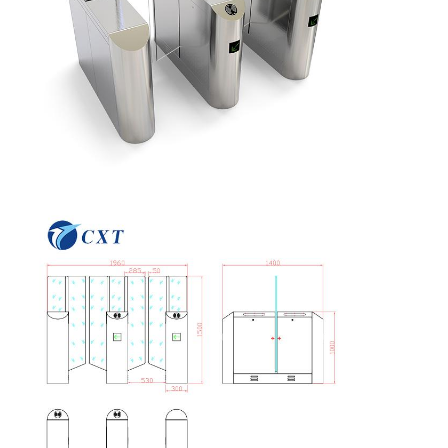
Contrôle De
Nous
Nouvelles
Les Affaires
La Qualité
Contacter
Demandez
Un Devis
Porte de tourniquet de trépied
Porte de barrière d'oscillation
Plein tourniquet de taille
Créneau de vitesse