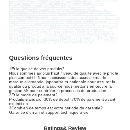
en verre
,
Tournevis coulissant en verre
système de contrôle
d'accès
,
Spécial bâtiment de bureaux
Tournevis coulissant en
verre
,
Tournevis coulissant en verre
Paramètres
,
Spécial
scolaire
Tournevis coulissant en verre
,
Précautions d'
utilisation
Tournevis coulissant en verre
,
Tournevis coulissant en
verre
marque
,
Tournevis coulissant en verre
le fabricant
,
Tournevis
coulissant en verre
le fabricant
,
Tournevis coulissant en verre
système
de vérification des billets
,
Tournevis coulissant en verre
le canal
,
Spécialité résidentielle
Tournevis
coulissant en verre
,
Tournevis coulissant en verre
principe de
fonctionnement
,
Spécial de la zone pittoresque
Tournevis coulissant en
verre
,
spéciaux
Tournevis coulissant en verre
,
Spécial de
l'aéroport
Tournevis coulissant en verre
,
Un seul mouvement
Tournevis
coulissant en verre
,
Deux mouvements
Tournevis coulissant en verre
,
À
l'extérieur
Tournevis coulissant en verre
,
À l'intérieur
Tournevis
coulissant en verre
,
Anti-collision
Tournevis coulissant en verre
,
Anti-
niveaux
Tournevis coulissant en verre
,
Passage piétonnier
Tournevis
coulissant en verre
,
Innovation
Tournevis coulissant en verre
,
Ne pas
utiliser de pinces
Tournevis coulissant en verre
,
Anti-collision
Tournevis
coulissant en verre
,
Entièrement automatique
Tournevis coulissant en
verre
,
Spécial de l'usine
Tournevis coulissant en verre
Questions fréquentes
1Et la qualité de vos produits?
Nous sommes au plus haut niveau de qualité avec le prix le
plus compétitif. Nous choisissons des accessoires de
marque allemande, japonaise et nationale pour assurer la
qualité du produit à la source.nous mettons en œuvre la
gestion 5S pour contrôler le processus de production.
2Et le mode de paiement?
Produits standard: 30% de dépôt, 70% de paiement avant
expédition.
3Combien de temps est votre période de garantie?
Garantie d'un an et support technique à vie.
Ratings& Review