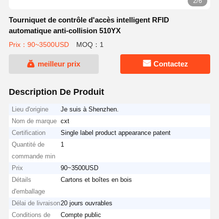
3/6
Tourniquet de contrôle d'accès intelligent RFID
automatique anti-collision 510YX
Prix：90~3500USD
MOQ：1
meilleur prix
Contactez
Description De Produit
Lieu d'origine
Je suis à Shenzhen.
Nom de marque
cxt
Certification
Single label product appearance patent
Quantité de
1
commande min
Prix
90~3500USD
Détails
Cartons et boîtes en bois
d'emballage
Délai de livraison
20 jours ouvrables
Conditions de
Compte public