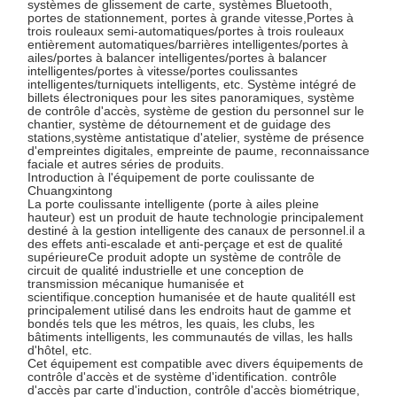
systèmes de glissement de carte, systèmes Bluetooth,
Composants de tournevis
portes de stationnement, portes à grande vitesse,Portes à
trois rouleaux semi-automatiques/portes à trois rouleaux
entièrement automatiques/barrières intelligentes/portes à
ailes/portes à balancer intelligentes/portes à balancer
intelligentes/portes à vitesse/portes coulissantes
intelligentes/turniquets intelligents, etc. Système intégré de
billets électroniques pour les sites panoramiques, système
de contrôle d'accès, système de gestion du personnel sur le
chantier, système de détournement et de guidage des
stations,système antistatique d'atelier, système de présence
d'empreintes digitales, empreinte de paume, reconnaissance
faciale et autres séries de produits.
Introduction à l'équipement de porte coulissante de
Chuangxintong
La porte coulissante intelligente (porte à ailes pleine
hauteur) est un produit de haute technologie principalement
destiné à la gestion intelligente des canaux de personnel.il a
des effets anti-escalade et anti-perçage et est de qualité
supérieureCe produit adopte un système de contrôle de
circuit de qualité industrielle et une conception de
transmission mécanique humanisée et
scientifique.conception humanisée et de haute qualitéIl est
principalement utilisé dans les endroits haut de gamme et
bondés tels que les métros, les quais, les clubs, les
bâtiments intelligents, les communautés de villas, les halls
d'hôtel, etc.
Cet équipement est compatible avec divers équipements de
contrôle d'accès et de système d'identification. contrôle
d'accès par carte d'induction, contrôle d'accès biométrique,