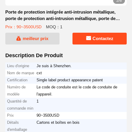
2/6
Porte de protection intégrée anti-intrusion métallique,
porte de protection anti-intrusion métallique, porte de
protection anti-intrusion métallique
Prix：90~3500USD
MOQ：1
meilleur prix
Contactez
Description De Produit
Lieu d'origine
Je suis à Shenzhen.
Nom de marque
cxt
Certification
Single label product appearance patent
Numéro de
Le code de conduite est le code de conduite de
modèle
l'appareil.
Quantité de
1
commande min
Prix
90~3500USD
Détails
Cartons et boîtes en bois
d'emballage