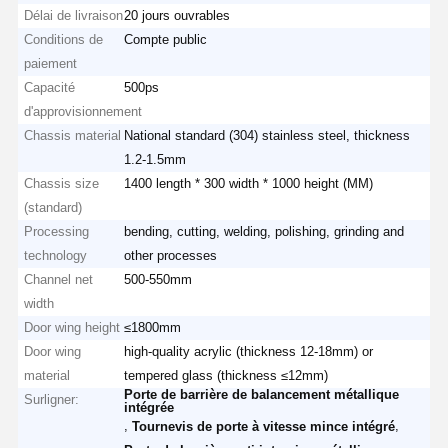
Délai de livraison
20 jours ouvrables
Conditions de
Compte public
paiement
Capacité
500ps
d'approvisionnement
Chassis material
National standard (304) stainless steel, thickness
1.2-1.5mm
Chassis size
1400 length * 300 width * 1000 height (MM)
(standard)
Processing
bending, cutting, welding, polishing, grinding and
technology
other processes
Channel net
500-550mm
width
Door wing height
≤1800mm
Door wing
high-quality acrylic (thickness 12-18mm) or
material
tempered glass (thickness ≤12mm)
Porte de barrière de balancement métallique
Surligner:
intégrée
,
,
Tournevis de porte à vitesse mince intégré