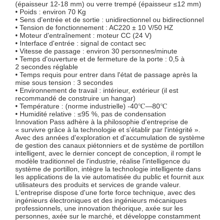
(épaisseur 12-18 mm) ou verre trempé (épaisseur ≤12 mm)
• Poids : environ 70 Kg
• Sens d'entrée et de sortie : unidirectionnel ou bidirectionnel
• Tension de fonctionnement : AC220 ± 10 V/50 HZ
• Moteur d'entraînement : moteur CC (24 V)
• Interface d'entrée : signal de contact sec
• Vitesse de passage : environ 30 personnes/minute
• Temps d'ouverture et de fermeture de la porte : 0,5 à
2 secondes réglable
• Temps requis pour entrer dans l'état de passage après la
mise sous tension : 3 secondes
• Environnement de travail : intérieur, extérieur (il est
recommandé de construire un hangar)
• Température : (norme industrielle) -40℃—80℃
• Humidité relative : ≤95 %, pas de condensation
Innovation Pass adhère à la philosophie d'entreprise de
« survivre grâce à la technologie et s'établir par l'intégrité ».
Avec des années d'exploration et d'accumulation de système
de gestion des canaux piétonniers et de système de portillon
intelligent, avec le dernier concept de conception, il rompt le
modèle traditionnel de l'industrie, réalise l'intelligence du
système de portillon, intègre la technologie intelligente dans
les applications de la vie automatisée du public et fournit aux
utilisateurs des produits et services de grande valeur.
L'entreprise dispose d'une forte force technique, avec des
ingénieurs électroniques et des ingénieurs mécaniques
professionnels, une innovation théorique, axée sur les
personnes, axée sur le marché, et développe constamment