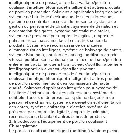
Composants de tournevis
intelligent/porte de passage rapide à vantaux/portillon
coulissant intelligent/tourniquet intelligent et autres produits
de portillon piétonnier. Solutions d'application intégrées pour
système de billetterie électronique de sites pittoresques,
système de contrôle d'accès et de présence, système de
gestion du personnel de chantier, système de déviation et
d'orientation des gares, système antistatique d'atelier,
système de présence par empreinte digitale, empreinte
palmaire, reconnaissance faciale et autres séries de
produits. Système de reconnaissance de plaques
d'immatriculation intelligent, système de balayage de cartes,
système Bluetooth, portillon de parking, portillon à grande
vitesse, portillon semi-automatique à trois rouleaux/portillon
entièrement automatique à trois rouleaux/portillon à barrière
intelligent/portillon à vantaux/portillon pivotant
intelligent/porte de passage rapide à vantaux/portillon
coulissant intelligent/tourniquet intelligent et autres produits
de portillon piétonnier sont des fournisseurs de haute
qualité. Solutions d'application intégrées pour système de
billetterie électronique de sites pittoresques, système de
contrôle d'accès et de présence, système de gestion du
personnel de chantier, système de déviation et d'orientation
des gares, système antistatique d'atelier, système de
présence par empreinte digitale, empreinte palmaire,
reconnaissance faciale et autres séries de produits.
1. Introduction à l'équipement de portillon coulissant
Chuangxintong
Le portillon coulissant intelligent (portillon à vantaux pleine