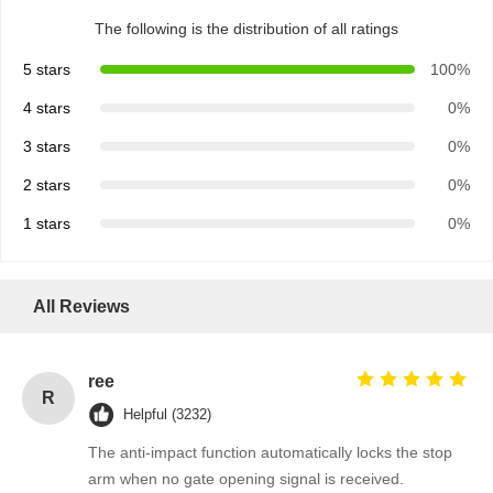
The following is the distribution of all ratings
5 stars
100%
4 stars
0%
3 stars
0%
2 stars
0%
1 stars
0%
All Reviews
ree
R
Helpful (3232)
The anti-impact function automatically locks the stop
arm when no gate opening signal is received.