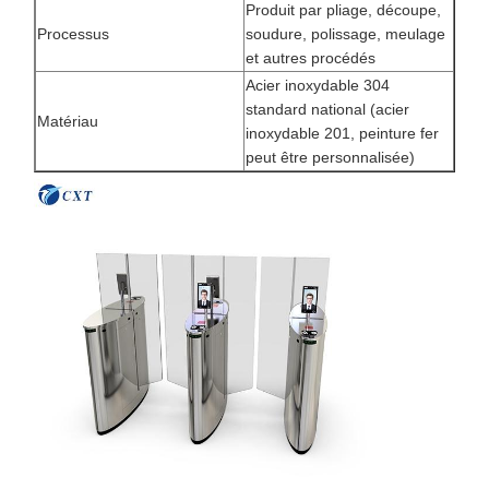
Produit par pliage, découpe,
Processus
soudure, polissage, meulage
et autres procédés
Acier inoxydable 304
standard national (acier
Matériau
inoxydable 201, peinture fer
peut être personnalisée)
À La Maison
Produits
À Propos De
Visite De
Nous
L'usine