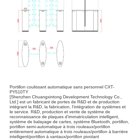
Porte de barrière d'aileron
Tournevis coulissant en verre
Tourniquet de bras de baisse
Parties de portes à tournevis
Machine de reconnaissance faciale
Contrôle d'accès à la porte piétonne
Portillon coulissant automatique sans personnel CXT-
Machine de numérisation de code QR
PY510TY
[Shenzhen Chuangxintong Development Technology Co.,
Machine de stationnement
Ltd.] est un fabricant de portes de R&D et de production
intégrant la R&D, la fabrication, l'intégration de systèmes et
le service. R&D, production et vente de système de
porte de barrière
reconnaissance de plaques d'immatriculation intelligent,
système de balayage de cartes, système Bluetooth, portillon,
portillon semi-automatique à trois rouleaux/portillon
Équipement de billetterie
entièrement automatique à trois rouleaux/portillon à barrière
intelligent/portillon à vantaux/portillon pivotant