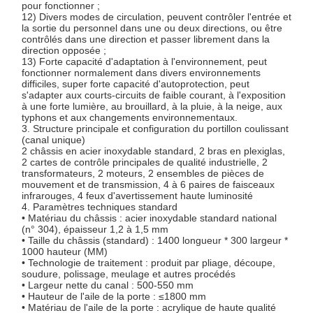
pour fonctionner ;
12) Divers modes de circulation, peuvent contrôler l'entrée et
la sortie du personnel dans une ou deux directions, ou être
contrôlés dans une direction et passer librement dans la
direction opposée ;
13) Forte capacité d'adaptation à l'environnement, peut
fonctionner normalement dans divers environnements
difficiles, super forte capacité d'autoprotection, peut
s'adapter aux courts-circuits de faible courant, à l'exposition
à une forte lumière, au brouillard, à la pluie, à la neige, aux
typhons et aux changements environnementaux.
3. Structure principale et configuration du portillon coulissant
(canal unique)
2 châssis en acier inoxydable standard, 2 bras en plexiglas,
2 cartes de contrôle principales de qualité industrielle, 2
transformateurs, 2 moteurs, 2 ensembles de pièces de
mouvement et de transmission, 4 à 6 paires de faisceaux
infrarouges, 4 feux d'avertissement haute luminosité
4. Paramètres techniques standard
• Matériau du châssis : acier inoxydable standard national
(n° 304), épaisseur 1,2 à 1,5 mm
• Taille du châssis (standard) : 1400 longueur * 300 largeur *
1000 hauteur (MM)
• Technologie de traitement : produit par pliage, découpe,
soudure, polissage, meulage et autres procédés
• Largeur nette du canal : 500-550 mm
• Hauteur de l'aile de la porte : ≤1800 mm
• Matériau de l'aile de la porte : acrylique de haute qualité