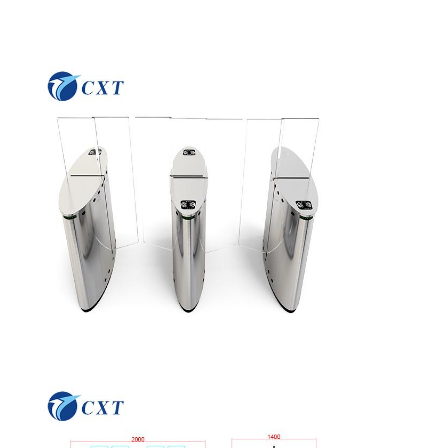
Contrôle De
Nous
Nouvelles
Les Affaires
La Qualité
Contacter
Demandez
Un Devis
Porte de tourniquet de trépied
Porte de barrière d'oscillation
Plein tourniquet de taille
Créneau de vitesse