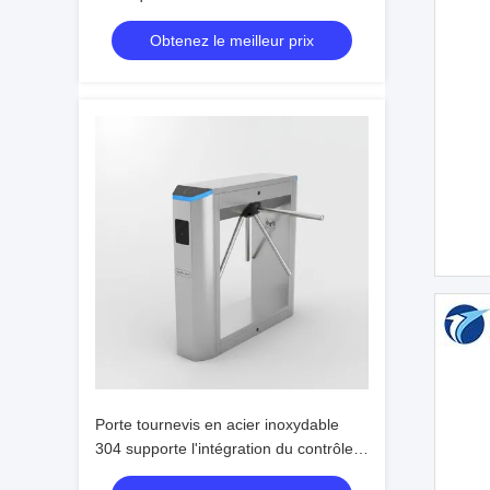
sécurité Porte d'entrée pour le contrôle
Obtenez le meilleur prix
d'accès au campus scolaire
Porte tournevis en acier inoxydable
304 supporte l'intégration du contrôle
d'accès RFID et alimenté par AC220V