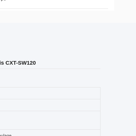
lais CXT-SW120
eulage