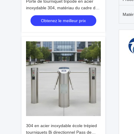
Porte de tourniquet tripode en acier
inoxydable 304, matériau du cadre de
passage bidirectionnel en acier
Matér
Obtenez le meilleur prix
inoxydable 304, porte de contrôle
d'accès
304 en acier inoxydable école trépied
tourniquets Bi directionnel Pass de