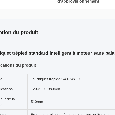
d'approvisionnement
ption du produit
iquet trépied standard intelligent à moteur sans ba
ications du produit
le
Tourniquet trépied CXT-SW120
ications
1200*220*980mm
eur de la
510mm
e
ssus
Produit par pliage, découpe, soudure, polissage, m