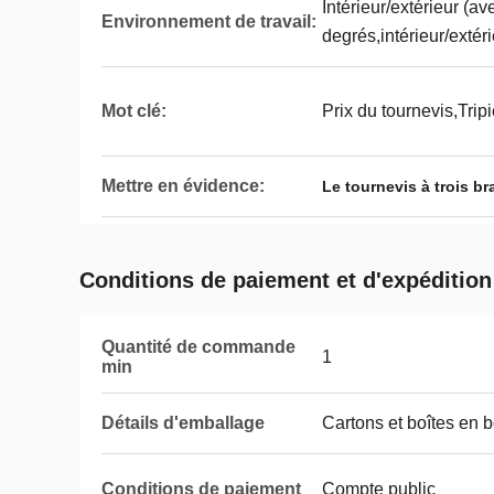
Intérieur/extérieur (a
Environnement de travail:
degrés,intérieur/extéri
Mot clé:
Prix du tournevis,Trip
Mettre en évidence:
Le tournevis à trois bra
Conditions de paiement et d'expédition
Quantité de commande
1
min
Détails d'emballage
Cartons et boîtes en b
Conditions de paiement
Compte public