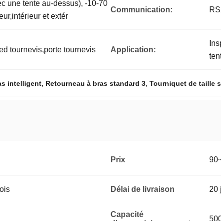
vec une tente au-dessus), -10-70
Communication:
RS
eur,intérieur et extér
Ins
ied tournevis,porte tournevis
Application:
ten
,
,
s intelligent
Retourneau à bras standard 3
Tourniquet de taille 
Prix
90
ois
Délai de livraison
20 
Capacité
50