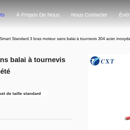
ts
À Propos De Nous
Nous Contacter
Évé
Smart Standard 3 bras moteur sans balai à tournevis 304 acier inoxyda
ns balai à tournevis
iété
et de taille standard