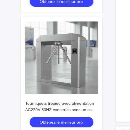
Obtenez le meilleur prix
50HZ pour les systèmes de sécurité
Tourniquets trépied avec alimentation
AC220V 50HZ construits avec un cadre
en acier inoxydable 304 assurant des
Obtenez le meilleur prix
performances robustes