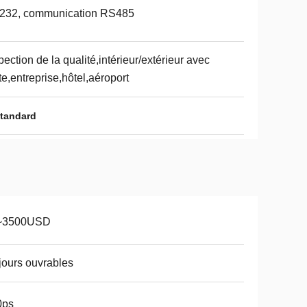
232, communication RS485
pection de la qualité,intérieur/extérieur avec
te,entreprise,hôtel,aéroport
standard
~3500USD
jours ouvrables
0ps