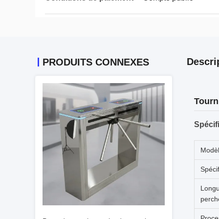
Descri
PRODUITS CONNEXES
Tourn
Spécif
Modè
Spécif
Longu
perch
Proce