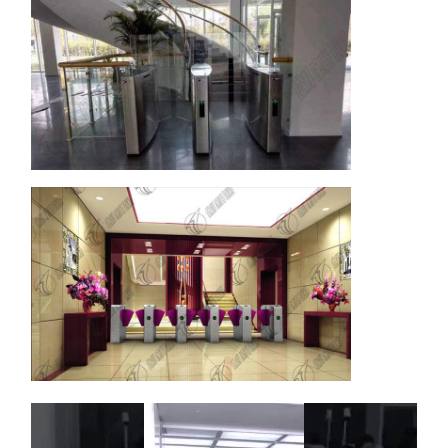
Durée de vie
≥ 8 millions de
12
de
3 millions de fois
fois
transmission
Réglage des
code de
13
clés numériques
paramètres
numérotation
Passage de
Oui, peut être
14
Je ne veux pas.
mémoire
réglé
Sortie du
Oui, peut être
15
signal de
Je ne veux pas
réglé
rétroaction