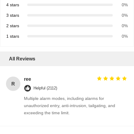
4 stars
0%
3 stars
0%
2 stars
0%
1 stars
0%
All Reviews
ree
R
Helpful (2112)
Multiple alarm modes, including alarms for
unauthorized entry, anti-intrusion, tailgating, and
exceeding the time limit.