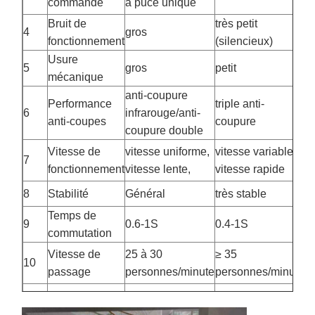
commande
à puce unique
Composants de tournevis
Bruit de
très petit
4
gros
fonctionnement
(silencieux)
Usure
5
gros
petit
mécanique
anti-coupure
Performance
triple anti-
6
infrarouge/anti-
anti-coupes
coupure
coupure double
Vitesse de
vitesse uniforme,
vitesse variable,
7
fonctionnement
vitesse lente,
vitesse rapide
8
Stabilité
Général
très stable
Temps de
9
0.6-1S
0.4-1S
commutation
Vitesse de
25 à 30
≥ 35
10
passage
personnes/minute
personnes/minute
11
Durée de vie
1 à 3 ans
5 à 10 ans