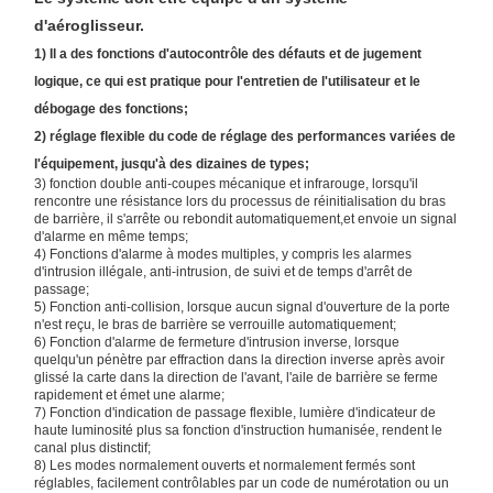
d'aéroglisseur.
1) Il a des fonctions d'autocontrôle des défauts et de jugement
logique, ce qui est pratique pour l'entretien de l'utilisateur et le
débogage des fonctions;
2) réglage flexible du code de réglage des performances variées de
l'équipement, jusqu'à des dizaines de types;
3) fonction double anti-coupes mécanique et infrarouge, lorsqu'il
rencontre une résistance lors du processus de réinitialisation du bras
de barrière, il s'arrête ou rebondit automatiquement,et envoie un signal
d'alarme en même temps;
4) Fonctions d'alarme à modes multiples, y compris les alarmes
d'intrusion illégale, anti-intrusion, de suivi et de temps d'arrêt de
passage;
5) Fonction anti-collision, lorsque aucun signal d'ouverture de la porte
n'est reçu, le bras de barrière se verrouille automatiquement;
6) Fonction d'alarme de fermeture d'intrusion inverse, lorsque
quelqu'un pénètre par effraction dans la direction inverse après avoir
glissé la carte dans la direction de l'avant, l'aile de barrière se ferme
rapidement et émet une alarme;
7) Fonction d'indication de passage flexible, lumière d'indicateur de
À La Maison
Produits
À Propos De
Visite De
haute luminosité plus sa fonction d'instruction humanisée, rendent le
canal plus distinctif;
Nous
L'usine
8) Les modes normalement ouverts et normalement fermés sont
réglables, facilement contrôlables par un code de numérotation ou un