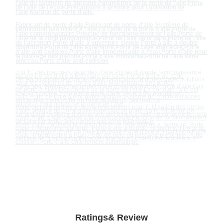
l'aile du bâtiment de bureaux
,
Paramètres de la porte de l'aile
,
Porte
de l'aile de l'école
,
Précautions à prendre pour l'utilisation de
l'aile
,
Marque de porte d'aile
,
Fabricant de porte d'aile
,
Fabricant de porte d'aile
,
Système de
vérification des billets à l'aile
,
Le canal de la porte d'aile
,
Porte de
l'aile communautaire
,
Principe de fonctionnement de l'aile
,
Porte de
l'aile de la zone panoramique
,
Porte de l'aile de la gare
,
Porte de l'aile
de l'aéroport
,
Porte d'aile à ouverture simple
,
Porte à aile à double
ouverture
,
Porte de l'aile extérieure
,
Porte de l'aile intérieure
,
Porte
d'aile anti-collision
,
Porte d'aile imperméable à l'eau
,
Porte d'aile pour
le passage des piétons
,
Porte d'aile innovante
,
Porte de l'aile sans
pinceau
,
Porte d'aile anti-collision
Top 10 des marques de portes d'aile
,
Portes d'aile de reconnaissance
faciale
,
Portes d'aile à balayage par carte
,
Portes d'aile au code
QR
,
Applications des portes d'aile
,
Fabricants de portes d'aile
,
Solutions
pour les systèmes de portes d'aile
,
Maintenance des portes
d'aile
,
Maintenance des portes d'aile
,
Installation d'une porte d'aile
,
Cas
de porte à ailes
,
Des photos de la porte de l'aile
,
La porte de l'aile est
chère?
,
Combien coûte une porte d'aile?
,
Agent de la porte de
l'aile
,
Porte de l'aile à empreinte digitale
,
Système de contrôle d'accès
aux portes d'aile
,
Porte de l'aile dédiée du bâtiment de
bureaux
,
Paramètres de la porte de l'aile
,
Porte de l'aile dédiée à l'école
,
Précautions pour l'utilisation des portes
d'aile
,
Marque de porte d'aile
,
Fabricant de porte d'aile
,
Fabricant de
porte d'aile
,
Système d'inspection des billets à l'aile
,
Le canal de la porte
d'aile
,
Porte d'aile dédiée à la communauté
,
Principe de fonctionnement
de l'aile
,
Porte de l'aile dédiée à la zone pittoresque
,
Porte d'aile dédiée à la station
,
Porte de l'aile dédiée à l'aéroport
,
Porte
d'aile à mouvement unique
,
Porte à aile à double mouvement
,
Porte de
l'aile extérieure
,
Porte de l'aile intérieure
,
Porte d'aile anti-collision
,
Porte
d'aile imperméable à l'eau
,
Porte de l'aile du passage piétonnier
,
Porte
de l'aile de l'innovation
,
Porte de l'aile sans pinceau
,
Porte d'aile anti-
collision
,
Porte d'aile entièrement automatique
Ratings& Review