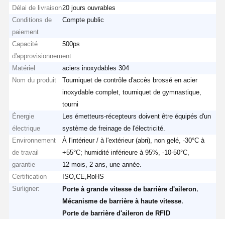
Délai de livraison
20 jours ouvrables
Conditions de
Compte public
paiement
Capacité
500ps
d'approvisionnement
Matériel
aciers inoxydables 304
Nom du produit
Tourniquet de contrôle d'accès brossé en acier
inoxydable complet, tourniquet de gymnastique,
tourni
Énergie
Les émetteurs-récepteurs doivent être équipés d'un
électrique
système de freinage de l'électricité.
Environnement
À l'intérieur / à l'extérieur (abri), non gelé, -30°C à
de travail
+55°C; humidité inférieure à 95%, -10-50°C,
garantie
12 mois, 2 ans, une année.
Certification
ISO,CE,RoHS
Surligner:
,
Porte à grande vitesse de barrière d'aileron
,
Mécanisme de barrière à haute vitesse
Porte de barrière d'aileron de RFID