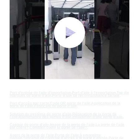
Port d'entrée de l'aile d'importation
,
Port d'aile à l'exportation
,
Top dix
marques de porte d'aile
,
Porte d'aile de reconnaissance faciale
,
Port d'accès par carte
,
Code QR porte de l'aile
,
Application de la
porte de l'aile
,
Fabricant de porte d'aile
,
Solution du système de porte d'aile
,
Réparation de la porte de
l'aile
,
Maintenance des portes d'aile
,
Installation d'une porte d'aile
,
Casque de porte d'aile
,
Image de la porte de l'aile
,
La porte de l'aile
est chère?
,
Combien coûte la porte de l'aile?
,
Agent de la porte de l'aile
,
Porte de l'aile à empreinte
digitale
,
Système de contrôle d'accès à la porte d'entrée
,
Porte de