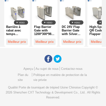
Barrière à
Flap Barrier
DC 24V Flap
High-Spee
rabat avec
Gate with
Barrier Gate
QR Code
temps
1200*300*980
with Silver
Flapper Fl
d'ouverture/fermeture
Mm
Color and
Barrier Gat
rapide de 0,5
Dimension
Optional Back
with 30-40
Meilleur prix
Meilleur prix
Meilleur prix
Meilleur p
s, passage
and 30-40
Up Battery for
People/min
large de 1030
People/minute
Secure
Transit and
mm et indice
Transit Speed
Access
Stainless
de protection
Featuring
Control
Steel 304#
IP44 pour un
RS485
Constructi
contrôle
Communication
d'accès
Aperçu
Au sujet de nous
Contactez-nous
sécurisé
Plan du
Politique en matière de protection de la
site
vie privée
Qualité
Porte de tourniquet de trépied
Usine Chinoise.Copyright ©
2026 Shenzhen CXT Technology & Development Co., Ltd.. All Rights
Reserved.