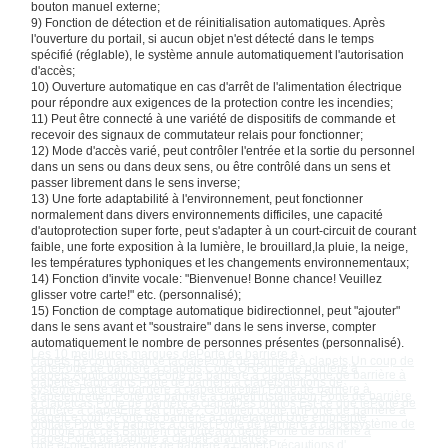
bouton manuel externe;
9) Fonction de détection et de réinitialisation automatiques. Après
l'ouverture du portail, si aucun objet n'est détecté dans le temps
spécifié (réglable), le système annule automatiquement l'autorisation
d'accès;
10) Ouverture automatique en cas d'arrêt de l'alimentation électrique
Contrôle De
Nous
Nouvelles
Les Affaires
pour répondre aux exigences de la protection contre les incendies;
La Qualité
Contacter
11) Peut être connecté à une variété de dispositifs de commande et
recevoir des signaux de commutateur relais pour fonctionner;
12) Mode d'accès varié, peut contrôler l'entrée et la sortie du personnel
dans un sens ou dans deux sens, ou être contrôlé dans un sens et
passer librement dans le sens inverse;
13) Une forte adaptabilité à l'environnement, peut fonctionner
normalement dans divers environnements difficiles, une capacité
d'autoprotection super forte, peut s'adapter à un court-circuit de courant
Demandez
faible, une forte exposition à la lumière, le brouillard,la pluie, la neige,
Un Devis
les températures typhoniques et les changements environnementaux;
14) Fonction d'invite vocale: "Bienvenue! Bonne chance! Veuillez
glisser votre carte!" etc. (personnalisé);
15) Fonction de comptage automatique bidirectionnel, peut "ajouter"
Porte de tourniquet de trépied
dans le sens avant et "soustraire" dans le sens inverse, compter
automatiquement le nombre de personnes présentes (personnalisé).
Les 10 meilleures marques de
Porte de barrière à
Porte de barrière d'oscillation
clapet
s
,
Reconnaissance faciale
Porte de barrière à clapet
s
,
Un coup de
carte
Porte de barrière à clapet
s
,
Code QR
Porte de barrière à
clapet
s
,
Applications de
Porte de barrière à clapet
s
,
Porte de barrière à
clapet
les fabricants
,
Porte de barrière à clapet
solutions de
système
,
Porte de barrière à clapet
entretien
,
Porte de barrière à
clapet
entretien
,
Porte de barrière à clapet
l'installation
,
Porte de barrière
Plein tourniquet de taille
à clapet
cas
,
Porte de barrière à clapet
Des photos
,
Est-ce que le
Porte de
barrière à clapet
Elle est chère?
,
Combien coûte un
Porte de barrière à
clapet
Le coût?
,
Porte de barrière à clapet
agent
,
Une empreinte
digitale.
Porte de barrière à clapet
,
Porte de barrière à clapet
système de
contrôle d'accès
,
Bâtiment de bureaux dédié
Porte de barrière à
clapet
,
Porte de barrière à clapet
Paramètres
,
Créneau de vitesse
Une école dédiée
Porte de barrière à clapet
,
Précautions d'