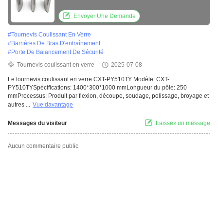
pivotante en acrylique 510TY-
Envoyer Une Demande
#
Tournevis Coulissant En Verre
#
Barrières De Bras D'entraînement
#
Porte De Balancement De Sécurité
Tournevis coulissant en verre
2025-07-08
Le tournevis coulissant en verre CXT-PY510TY Modèle: CXT-
PY510TYSpécifications: 1400*300*1000 mmLongueur du pôle: 250
mmProcessus: Produit par flexion, découpe, soudage, polissage, broyage et
autres ...
Vue davantage
Messages du visiteur
Laissez un message
Aucun commentaire public